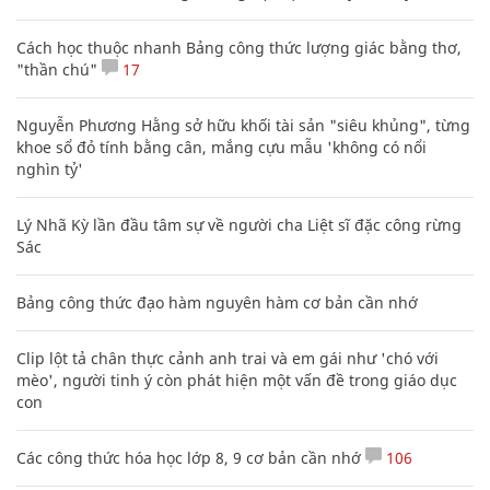
Cách học thuộc nhanh Bảng công thức lượng giác bằng thơ,
"thần chú"
17
Nguyễn Phương Hằng sở hữu khối tài sản "siêu khủng", từng
khoe sổ đỏ tính bằng cân, mắng cựu mẫu 'không có nổi
nghìn tỷ'
Lý Nhã Kỳ lần đầu tâm sự về người cha Liệt sĩ đặc công rừng
Sác
Bảng công thức đạo hàm nguyên hàm cơ bản cần nhớ
Clip lột tả chân thực cảnh anh trai và em gái như 'chó với
mèo', người tinh ý còn phát hiện một vấn đề trong giáo dục
con
Các công thức hóa học lớp 8, 9 cơ bản cần nhớ
106