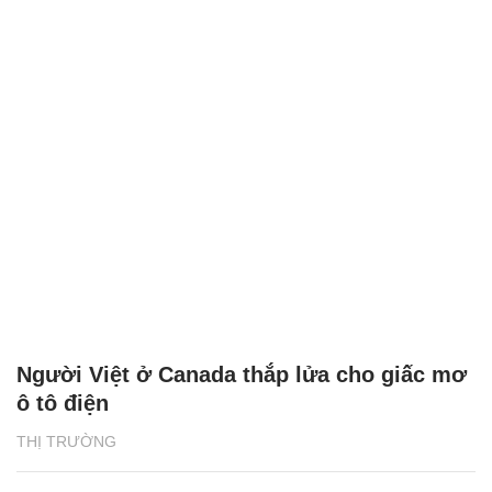
Người Việt ở Canada thắp lửa cho giấc mơ
ô tô điện
THỊ TRƯỜNG