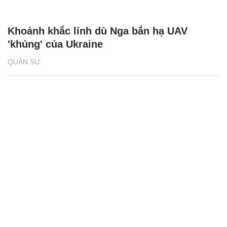
Khoảnh khắc lính dù Nga bắn hạ UAV
'khủng' của Ukraine
QUÂN SỰ