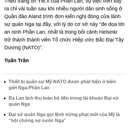
Theo trang tin Yle.fi của Phần Lan, vụ việc trên xảy
ra chỉ vài tuần sau khi nhiều người dân sinh sống ở
Quần đảo Aland trình đơn kiến nghị đóng cửa lãnh
sự quán Nga tại đây, với lý do cơ sở này “đe dọa tới
an ninh Phần Lan, nhất là trong bối cảnh Helsinki
trở thành thành viên Tổ chức Hiệp ước Bắc Đại Tây
Dương (NATO)”.
Tuấn Trần
Thiết bị quân sự Mỹ-NATO được phát hiện ở biên
giới Nga-Phần Lan
Ba Lan tịch thu toàn bộ tiền trong tài khoản Đại sứ
quán Nga
Đại sứ quán Nga gọi lệnh trừng phạt mới của Mỹ là
“hội chứng sợ nước Nga”