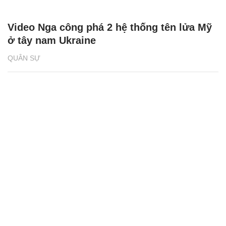
Video Nga công phá 2 hệ thống tên lửa Mỹ
ở tây nam Ukraine
QUÂN SỰ