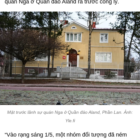
quán Nga ở Quần đảo Aland ra trước công lý.
Mặt trước lãnh sự quán Nga ở Quần đảo Aland, Phần Lan. Ảnh:
Yle.fi
“Vào rạng sáng 1/5, một nhóm đối tượng đã ném