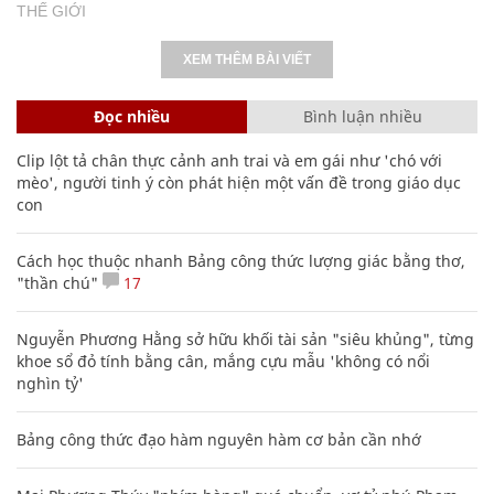
THẾ GIỚI
XEM THÊM BÀI VIẾT
Đọc nhiều
Bình luận nhiều
Clip lột tả chân thực cảnh anh trai và em gái như 'chó với
mèo', người tinh ý còn phát hiện một vấn đề trong giáo dục
con
Cách học thuộc nhanh Bảng công thức lượng giác bằng thơ,
"thần chú"
17
Nguyễn Phương Hằng sở hữu khối tài sản "siêu khủng", từng
khoe sổ đỏ tính bằng cân, mắng cựu mẫu 'không có nổi
nghìn tỷ'
Bảng công thức đạo hàm nguyên hàm cơ bản cần nhớ