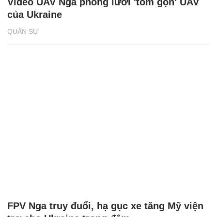
Video UAV Nga phóng lưới 'tóm gọn' UAV
của Ukraine
QUÂN SỰ
FPV Nga truy đuổi, hạ gục xe tăng Mỹ viện