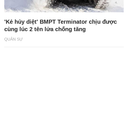
'Kẻ hủy diệt' BMPT Terminator chịu được
cùng lúc 2 tên lửa chống tăng
QUÂN SỰ