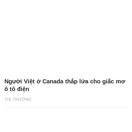
Người Việt ở Canada thắp lửa cho giấc mơ
ô tô điện
THỊ TRƯỜNG