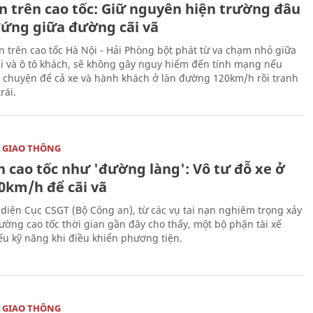
ạn trên cao tốc: Giữ nguyên hiện trường đâu
đứng giữa đường cãi vã
ạn trên cao tốc Hà Nội - Hải Phòng bột phát từ va chạm nhỏ giữa
ải và ô tô khách, sẽ không gây nguy hiểm đến tính mạng nếu
 chuyện để cả xe và hành khách ở làn đường 120km/h rồi tranh
rái.
 GIAO THÔNG
n cao tốc như 'đường làng': Vô tư đỗ xe ở
20km/h để cãi vã
 diện Cục CSGT (Bộ Công an), từ các vụ tai nạn nghiêm trọng xảy
đường cao tốc thời gian gần đây cho thấy, một bộ phận tài xế
ếu kỹ năng khi điều khiển phương tiện.
 GIAO THÔNG