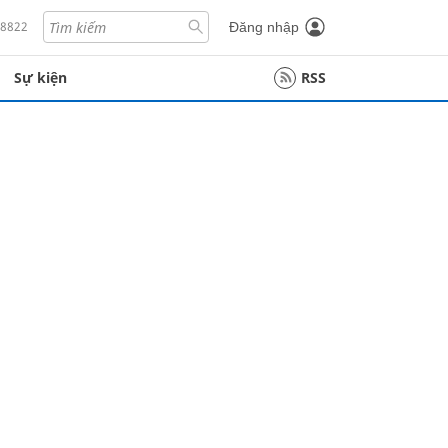
18822
Đăng nhập
Sự kiện
RSS