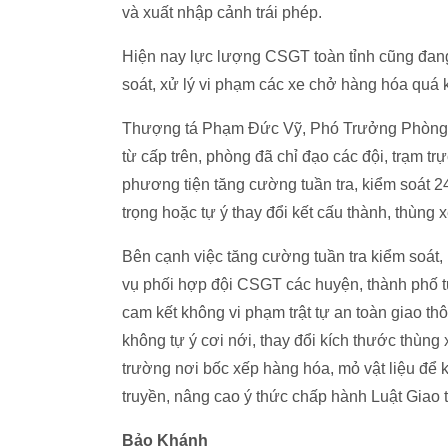
và xuất nhập cảnh trái phép.
Hiện nay lực lượng CSGT toàn tỉnh cũng đang
soát, xử lý vi phạm các xe chở hàng hóa quá kh
Thượng tá Phạm Đức Vỹ, Phó Trưởng Phòng CS
từ cấp trên, phòng đã chỉ đạo các đội, trạm trự
phương tiện tăng cường tuần tra, kiểm soát 2
trọng hoặc tự ý thay đổi kết cấu thành, thùng 
Bên cạnh việc tăng cường tuần tra kiểm soát,
vụ phối hợp đội CSGT các huyện, thành phố t
cam kết không vi phạm trật tự an toàn giao th
không tự ý cơi nới, thay đổi kích thước thùn
trường nơi bốc xếp hàng hóa, mỏ vật liệu để k
truyền, nâng cao ý thức chấp hành Luật Giao 
Bảo Khánh