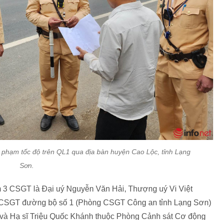
 phạm tốc độ trên QL1 qua địa bàn huyện Cao Lộc, tỉnh Lạng
Sơn.
ồm 3 CSGT là Đại uý Nguyễn Văn Hải, Thượng uý Vi Việt
 CSGT đường bộ số 1 (Phòng CSGT Công an tỉnh Lạng Sơn)
 và Hạ sĩ Triệu Quốc Khánh thuộc Phòng Cảnh sát Cơ động