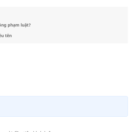
ông phạm luật?
êu tên