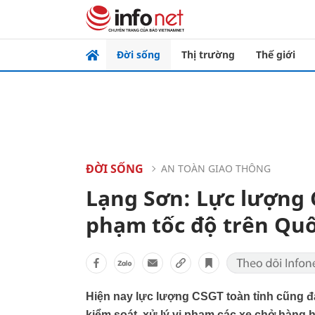
Đời sống
Thị trường
Thế giới
ĐỜI SỐNG
AN TOÀN GIAO THÔNG
Lạng Sơn: Lực lượng CS
phạm tốc độ trên Quố
Hiện nay lực lượng CSGT toàn tỉnh cũng đ
kiểm soát, xử lý vi phạm các xe chở hàng h