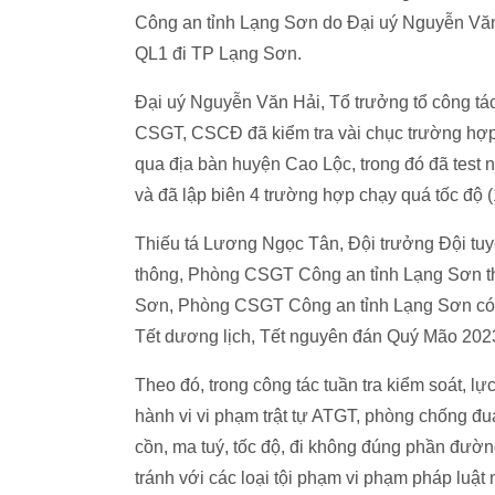
Công an tỉnh Lạng Sơn do Đại uý Nguyễn Văn H
QL1 đi TP Lạng Sơn.
Đại uý Nguyễn Văn Hải, Tổ trưởng tổ công tác 
CSGT, CSCĐ đã kiểm tra vài chục trường hợp 
qua địa bàn huyện Cao Lộc, trong đó đã test 
và đã lập biên 4 trường hợp chạy quá tốc độ (1
Thiếu tá Lương Ngọc Tân, Đội trưởng Đội tuyên
thông, Phòng CSGT Công an tỉnh Lạng Sơn th
Sơn, Phòng CSGT Công an tỉnh Lạng Sơn có k
Tết dương lịch, Tết nguyên đán Quý Mão 2023
Theo đó, trong công tác tuần tra kiểm soát, l
hành vi vi phạm trật tự ATGT, phòng chống đu
cồn, ma tuý, tốc độ, đi không đúng phần đườ
tránh với các loại tội phạm vi phạm pháp luật