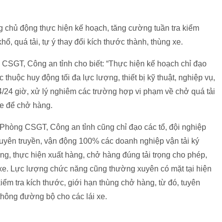
 chủ động thực hiện kế hoạch, tăng cường tuần tra kiểm
ổ, quá tải, tự ý thay đổi kích thước thành, thùng xe.
GT, Công an tỉnh cho biết: “Thực hiện kế hoạch chỉ đạo
c thuộc huy động tối đa lực lượng, thiết bị kỹ thuật, nghiệp vụ,
4/24 giờ, xử lý nghiêm các trường hợp vi phạm về chở quá tải
xe để chở hàng.
 Phòng CSGT, Công an tỉnh cũng chỉ đạo các tổ, đội nghiệp
uyên truyền, vận động 100% các doanh nghiệp vận tải ký
ông, thực hiện xuất hàng, chở hàng đúng tải trọng cho phép,
g xe. Lực lượng chức năng cũng thường xuyên có mặt tại hiện
iểm tra kích thước, giới hạn thùng chở hàng, từ đó, tuyên
thông đường bộ cho các lái xe.