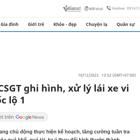
Hotline: 09161
Gia đình
Giới trẻ
Khỏe - đẹp
Chuyện lạ
Quân sự
10/12/2022 13:52 (GMT+07:00)
GT ghi hình, xử lý lái xe vi
c lộ 1
ang chủ động thực hiện kế hoạch, tăng cường tuần tra
óa quá khổ, quá tải, tự ý thay đổi kích thước thành,