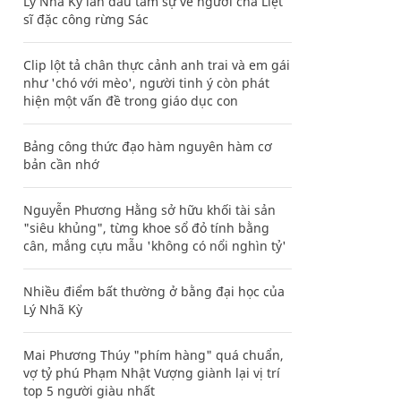
Lý Nhã Kỳ lần đầu tâm sự về người cha Liệt
sĩ đặc công rừng Sác
Clip lột tả chân thực cảnh anh trai và em gái
như 'chó với mèo', người tinh ý còn phát
hiện một vấn đề trong giáo dục con
Bảng công thức đạo hàm nguyên hàm cơ
bản cần nhớ
Nguyễn Phương Hằng sở hữu khối tài sản
"siêu khủng", từng khoe sổ đỏ tính bằng
cân, mắng cựu mẫu 'không có nổi nghìn tỷ'
Nhiều điểm bất thường ở bằng đại học của
Lý Nhã Kỳ
Mai Phương Thúy "phím hàng" quá chuẩn,
vợ tỷ phú Phạm Nhật Vượng giành lại vị trí
top 5 người giàu nhất