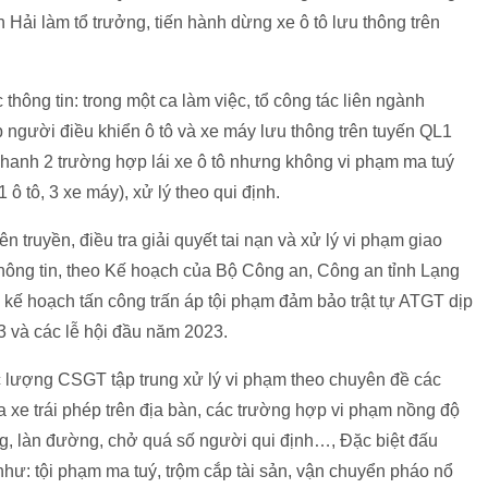
ải làm tổ trưởng, tiến hành dừng xe ô tô lưu thông trên
thông tin: trong một ca làm việc, tổ công tác liên ngành
người điều khiển ô tô và xe máy lưu thông trên tuyến QL1
nhanh 2 trường hợp lái xe ô tô nhưng không vi phạm ma tuý
 ô tô, 3 xe máy), xử lý theo qui định.
 truyền, điều tra giải quyết tai nạn và xử lý vi phạm giao
ông tin, theo Kế hoạch của Bộ Công an, Công an tỉnh Lạng
ế hoạch tấn công trấn áp tội phạm đảm bảo trật tự ATGT dịp
 và các lễ hội đầu năm 2023.
ực lượng CSGT tập trung xử lý vi phạm theo chuyên đề các
a xe trái phép trên địa bàn, các trường hợp vi phạm nồng độ
ng, làn đường, chở quá số người qui định…, Đặc biệt đấu
 như: tội phạm ma tuý, trộm cắp tài sản, vận chuyển pháo nổ