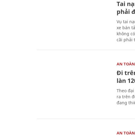
Tai n
phải 
Vụ tai n
xe bán t
không có
cãi phải t
AN TOÀN
Đi trê
làn 1
Theo đại
ra trên 
đang thi
AN TOÀN