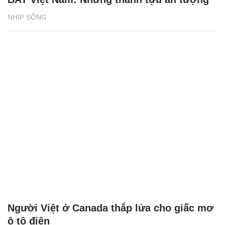
NHỊP SỐNG
Người Việt ở Canada thắp lửa cho giấc mơ
ô tô điện