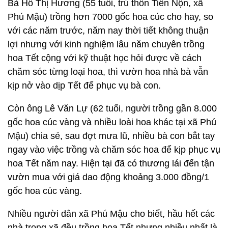
Bà Hồ Thị Hương (55 tuổi, trú thôn Tiên Nộn, xã
Phú Mậu) trồng hơn 7000 gốc hoa cúc cho hay, so
với các năm trước, năm nay thời tiết không thuận
lợi nhưng với kinh nghiệm lâu năm chuyên trồng
hoa Tết cộng với kỹ thuật học hỏi được về cách
chăm sóc từng loại hoa, thì vườn hoa nhà bà vẫn
kịp nở vào dịp Tết để phục vụ bà con.
Còn ông Lê Văn Lự (62 tuổi, người trồng gần 8.000
gốc hoa cúc vàng và nhiều loài hoa khác tại xã Phú
Mậu) chia sẻ, sau đợt mưa lũ, nhiều bà con bắt tay
ngay vào việc trồng và chăm sóc hoa để kịp phục vụ
hoa Tết năm nay. Hiện tại đã có thương lái đến tận
vườn mua với giá dao động khoảng 3.000 đồng/1
gốc hoa cúc vàng.
Nhiều người dân xã Phú Mậu cho biết, hầu hết các
nhà trong xã đều trồng hoa Tết nhưng nhiều nhất là