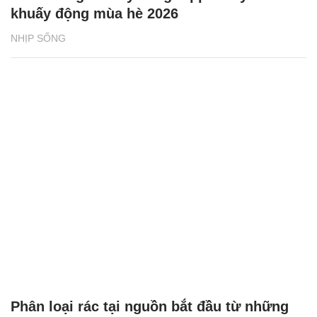
Phân loại rác tại nguồn bắt đầu từ những
vỏ hộp sữa
NHỊP SỐNG