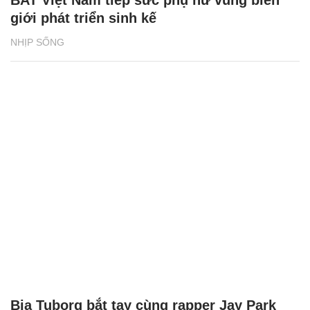
Bia Tuborg bắt tay cùng rapper Jay Park
khuấy động mùa hè 2026
NHỊP SỐNG