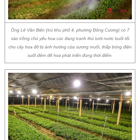
Ông Lê Văn Biên (trú khu phố 4, phường Đông Cương) có 7
sào trồng chủ yếu hoa cúc đang tranh thủ tưới nước buổi tối
cho cây hoa đỡ bị ảnh hưởng của sương muối, thắp bóng điện
suốt đêm để hoa phát triển đúng thời điểm.