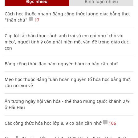
câu nói vui vẻ
Ấn tượng ngày hội văn hóa - thể thao mừng Quốc khánh 2/9
ở Hải Hậu
Các công thức hóa học lớp 8, 9 cơ bản cần nhớ
106
Nguyễn Phương Hằng sở hữu khối tài sản "siêu khủng", từng
khoe sổ đỏ tính bằng cân, mắng cựu mẫu 'không có nổi
nghìn tỷ'
20 số điện thoại ma ám bạn không bao giờ nên gọi
Phó Đoàn ĐBQH Hà Giang Vương Ngọc Hà bị kỷ luật