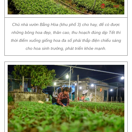
Chủ nhà vườn Bằng Hòa (khu phố 3) cho hay, để có được
những bông hoa đẹp, thân cao, thu hoạch đúng dịp Tết thì
thời điểm xuống giống hoa đa số phải thắp điện chiếu sáng
cho hoa sinh trưởng, phát triển khỏe mạnh.