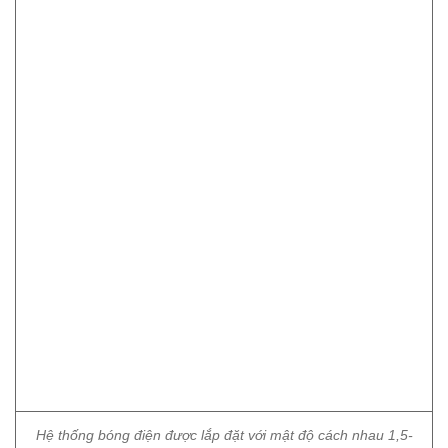
Hệ thống bóng điện được lắp đặt với mật độ cách nhau 1,5-
2m. Loại bóng đèn được sử dụng có công suất 15-20W. Ánh
sáng, hơi nóng từ bóng điện sẽ giúp cho hoa cúc nhanh đẻ
nhánh, phát triển tốt hơn.