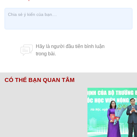
Chăm sóc sức khỏe cần thực hiện
GS.TS Nguyễn Thị Lan ti
ngay khi cơ thể còn khỏe
chức Giám đốc Học viện
Việt Nam