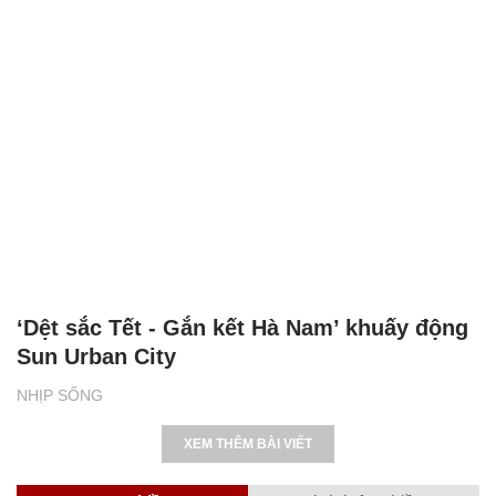
‘Dệt sắc Tết - Gắn kết Hà Nam’ khuấy động
Sun Urban City
NHỊP SỐNG
XEM THÊM BÀI VIẾT
Đọc nhiều
Bình luận nhiều
Cách học thuộc nhanh Bảng công thức lượng giác bằng thơ,
"thần chú"
17
Clip lột tả chân thực cảnh anh trai và em gái như 'chó với
mèo', người tinh ý còn phát hiện một vấn đề trong giáo dục
con
Bảng công thức đạo hàm nguyên hàm cơ bản cần nhớ
Mẹo học thuộc Bảng tuần hoàn nguyên tố hóa học bằng thơ,