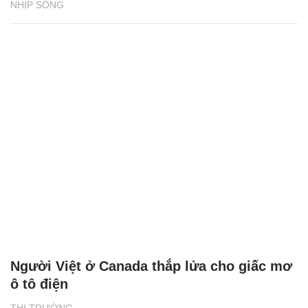
NHỊP SỐNG
Người Việt ở Canada thắp lửa cho giấc mơ
ô tô điện
THỊ TRƯỜNG