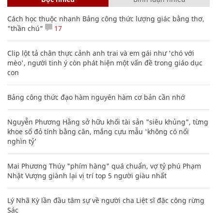
Cách học thuộc nhanh Bảng công thức lượng giác bằng thơ,
"thần chú"
17
Clip lột tả chân thực cảnh anh trai và em gái như 'chó với
mèo', người tinh ý còn phát hiện một vấn đề trong giáo dục
con
Bảng công thức đạo hàm nguyên hàm cơ bản cần nhớ
Nguyễn Phương Hằng sở hữu khối tài sản "siêu khủng", từng
khoe sổ đỏ tính bằng cân, mắng cựu mẫu 'không có nổi
nghìn tỷ'
Mai Phương Thúy "phím hàng" quá chuẩn, vợ tỷ phú Phạm
Nhật Vượng giành lại vị trí top 5 người giàu nhất
Lý Nhã Kỳ lần đầu tâm sự về người cha Liệt sĩ đặc công rừng
Sác