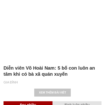
Diễn viên Võ Hoài Nam: 5 bố con luôn an
tâm khi có bà xã quán xuyến
GIA ĐÌNH
XEM THÊM BÀI VIẾT
Đọc nhiều
Bình luận nhiều