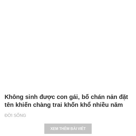
Không sinh được con gái, bố chán nản đặt
tên khiến chàng trai khốn khổ nhiều năm
ĐỜI SỐNG
XEM THÊM BÀI VIẾT