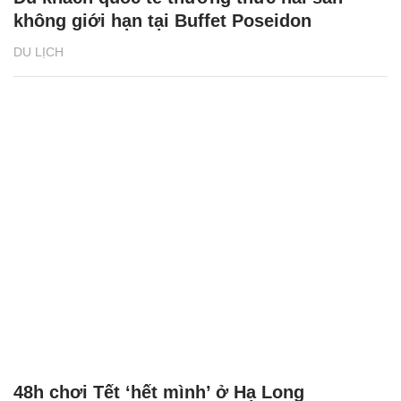
không giới hạn tại Buffet Poseidon
DU LỊCH
48h chơi Tết ‘hết mình’ ở Hạ Long