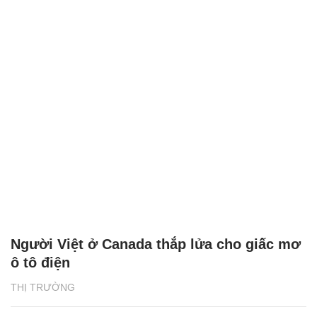
Người Việt ở Canada thắp lửa cho giấc mơ
ô tô điện
THỊ TRƯỜNG