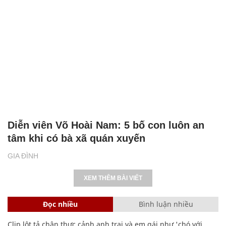
Diễn viên Võ Hoài Nam: 5 bố con luôn an
tâm khi có bà xã quán xuyến
GIA ĐÌNH
XEM THÊM BÀI VIẾT
Đọc nhiều
Bình luận nhiều
Clip lột tả chân thực cảnh anh trai và em gái như 'chó với