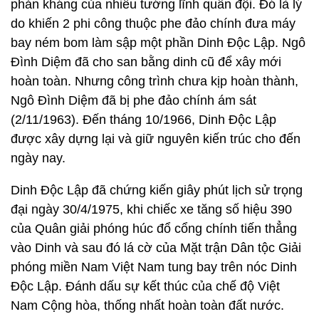
phản kháng của nhiều tướng lĩnh quân đội. Đó là lý
do khiến 2 phi công thuộc phe đảo chính đưa máy
bay ném bom làm sập một phần Dinh Độc Lập. Ngô
Đình Diệm đã cho san bằng dinh cũ để xây mới
hoàn toàn. Nhưng công trình chưa kịp hoàn thành,
Ngô Đình Diệm đã bị phe đảo chính ám sát
(2/11/1963). Đến tháng 10/1966, Dinh Độc Lập
được xây dựng lại và giữ nguyên kiến trúc cho đến
ngày nay.
Dinh Độc Lập đã chứng kiến giây phút lịch sử trọng
đại ngày 30/4/1975, khi chiếc xe tăng số hiệu 390
của Quân giải phóng húc đổ cổng chính tiến thẳng
vào Dinh và sau đó lá cờ của Mặt trận Dân tộc Giải
phóng miền Nam Việt Nam tung bay trên nóc Dinh
Độc Lập. Đánh dấu sự kết thúc của chế độ Việt
Nam Cộng hòa, thống nhất hoàn toàn đất nước.