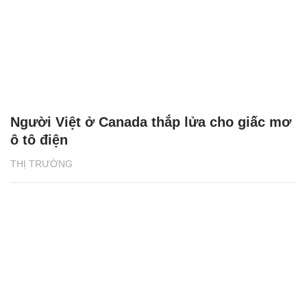
Người Việt ở Canada thắp lửa cho giấc mơ
ô tô điện
THỊ TRƯỜNG