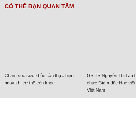
CÓ THỂ BẠN QUAN TÂM
Chăm sóc sức khỏe cần thực hiện
GS.TS Nguyễn Thị Lan ti
ngay khi cơ thể còn khỏe
chức Giám đốc Học viện
Việt Nam