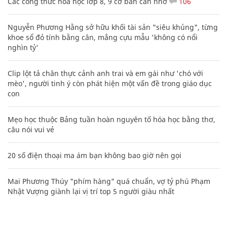
Các công thức hóa học lớp 8, 9 cơ bản cần nhớ
106
Nguyễn Phương Hằng sở hữu khối tài sản "siêu khủng", từng
khoe sổ đỏ tính bằng cân, mắng cựu mẫu 'không có nổi
nghìn tỷ'
Clip lột tả chân thực cảnh anh trai và em gái như 'chó với
mèo', người tinh ý còn phát hiện một vấn đề trong giáo dục
con
Mẹo học thuộc Bảng tuần hoàn nguyên tố hóa học bằng thơ,
câu nói vui vẻ
20 số điện thoại ma ám bạn không bao giờ nên gọi
Mai Phương Thúy "phím hàng" quá chuẩn, vợ tỷ phú Phạm
Nhật Vượng giành lại vị trí top 5 người giàu nhất