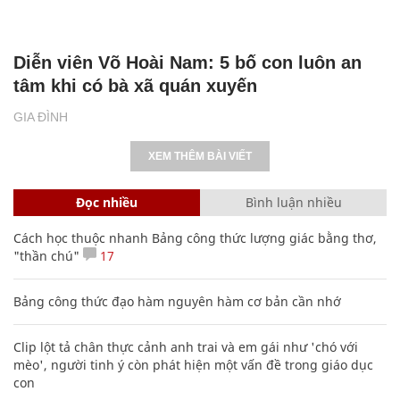
Diễn viên Võ Hoài Nam: 5 bố con luôn an
tâm khi có bà xã quán xuyến
GIA ĐÌNH
XEM THÊM BÀI VIẾT
Đọc nhiều
Bình luận nhiều
Cách học thuộc nhanh Bảng công thức lượng giác bằng thơ,
"thần chú"
17
Bảng công thức đạo hàm nguyên hàm cơ bản cần nhớ
Clip lột tả chân thực cảnh anh trai và em gái như 'chó với
mèo', người tinh ý còn phát hiện một vấn đề trong giáo dục
con