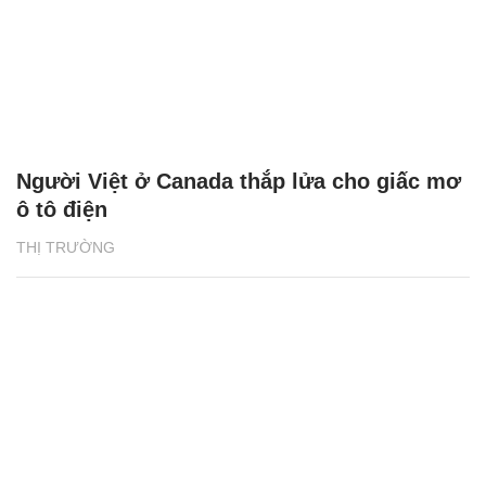
Người Việt ở Canada thắp lửa cho giấc mơ
ô tô điện
THỊ TRƯỜNG