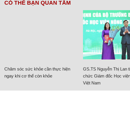
CÓ THỂ BẠN QUAN TÂM
Chăm sóc sức khỏe cần thực hiện
GS.TS Nguyễn Thị Lan ti
ngay khi cơ thể còn khỏe
chức Giám đốc Học viện
Việt Nam