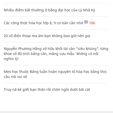
Nhiều điểm bất thường ở bằng đại học của Lý Nhã Kỳ
Các công thức hóa học lớp 8, 9 cơ bản cần nhớ
106
20 số điện thoại ma ám bạn không bao giờ nên gọi
Nguyễn Phương Hằng sở hữu khối tài sản "siêu khủng", từng
khoe sổ đỏ tính bằng cân, mắng cựu mẫu 'không có nổi
nghìn tỷ'
Mẹo học thuộc Bảng tuần hoàn nguyên tố hóa học bằng thơ,
câu nói vui vẻ
Truy nã kẻ giết bạn thân rồi chôn ngồi dưới bãi cát