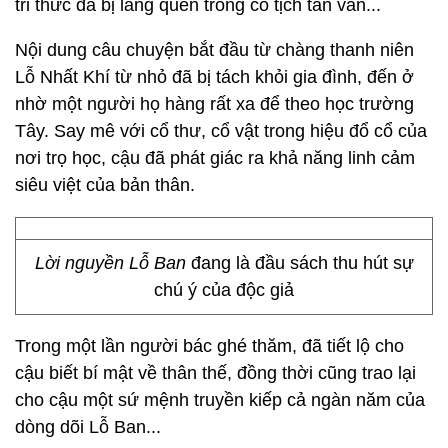
tri thức đã bị lãng quên trong cổ tịch tàn văn...
Nội dung câu chuyện bắt đầu từ chàng thanh niên
Lỗ Nhất Khí từ nhỏ đã bị tách khỏi gia đình, đến ở
nhờ một người họ hàng rất xa để theo học trường
Tây. Say mê với cổ thư, cổ vật trong hiệu đổ cổ của
nơi trọ học, cậu đã phát giác ra khả năng linh cảm
siêu việt của bản thân.
Lời nguyền Lỗ Ban
đang là đầu sách thu hút sự
chú ý của độc giả
Trong một lần người bác ghé thăm, đã tiết lộ cho
cậu biết bí mật về thân thế, đồng thời cũng trao lại
cho cậu một sứ mệnh truyền kiếp cả ngàn năm của
dòng dõi Lỗ Ban...