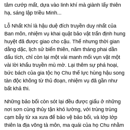
tâm cướp mất, dựa vào linh khí mà giành lấy thiên
hạ, sáng lập triều Minh...
Lỗ Nhất Khí là hậu duệ đích truyền duy nhất của
Ban môn, nhiệm vụ khai quật bảo vật trấn định hung
huyệt đã được giao cho cậu. Thế nhưng thời gian
dằng dặc, lịch sử biến thiên, năm tháng phai dần
dấu tích, chỉ còn lại một vài manh mối vụn vặt một
vài lời khẩu truyền mù mờ. Lại thêm sự phá hoại,
bức bách của gia tộc họ Chu thế lực hùng hậu song
tàn độc không từ thủ đoạn, nhiệm vụ đã gần như
bất khả thi.
Những bảo bối còn sót lại đều được giấu ở những
nơi sơn cùng thủy tận khó lường, với trùng trùng
cạm bẫy từ xa xưa để bảo vệ bảo bối, và lớp lớp
thiên la địa võng tà môn, ma quái của họ Chu nhằm