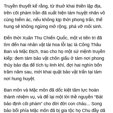
Truyền thuyết kể rằng, từ thuở khai thiên lập địa,
trên cõi phàm trần đã xuất hiện tám huyệt nhãn vô
cùng hiểm ác, nếu không kịp thời phong trấn, thế
hung sẽ không ngừng mở rộng, phá vỡ môi sinh.
Đến thời Xuân Thu Chiến Quốc, một vị tiên tri đã
tìm đến hai nhân vật tài hoa lỗi lạc là Công Thâu
Ban và Mặc Địch, trao cho họ một sứ mệnh truyền
kiếp: đem tám bảo vật chôn giấu ở tám nơi phong
thủy bảo địa để tích tụ linh khí, đợi hai nghìn bốn
trăm năm sau, mới khai quật bảo vật trấn tại tám
nơi hung huyệt.
Ban môn và Mặc môn đã dốc kiệt tâm lực hoàn
thành nhiệm vụ, và để lại một lời thề nguyền “Bát
bảo định cõi phàm” cho đời đời con cháu... Song
bảo bối phía Mặc môn đã bị gia tộc họ Chu đầy dã