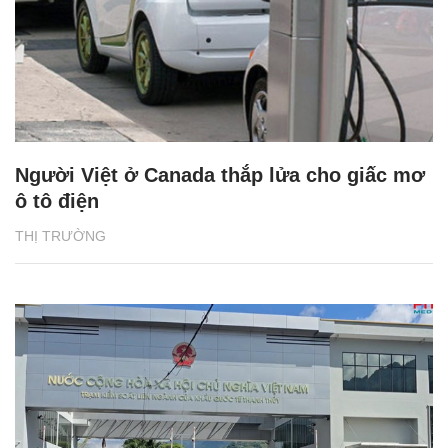
Người Việt ở Canada thắp lửa cho giấc mơ
ô tô điện
THỊ TRƯỜNG