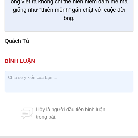
ông viết ra không chỉ thể hiện niềm đam mê mà
giống như “thiên mệnh” gắn chặt với cuộc đời
ông.
Quách Tú