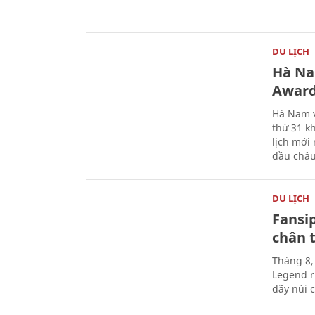
DU LỊCH
Hà Na
Award
Hà Nam v
thứ 31 k
lịch mới
đầu châu
DU LỊCH
Fansip
chân t
Tháng 8,
Legend r
dãy núi 