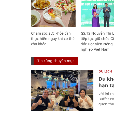
Chăm sóc sức khỏe cần
GS.TS Nguyễn Thị 
thực hiện ngay khi cơ thể
tiếp tục giữ chức 
còn khỏe
đốc Học viện Nông
nghiệp Việt Nam
Tin cùng chuyên mục
DU LỊCH
Du kh
hạn t
Với lợi t
Buffet P
quen thu