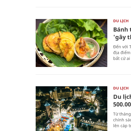
DU LỊCH
Bánh 
'gây 
Đến với 
địa điểm
bất cứ a
DU LỊCH
Du lị
500.0
Từ tháng
chính sá
lên cáp t