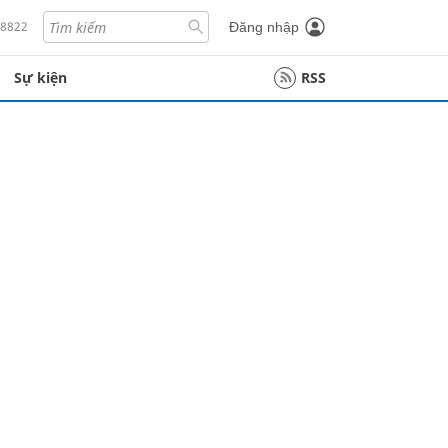
18822
Đăng nhập
Sự kiện
RSS