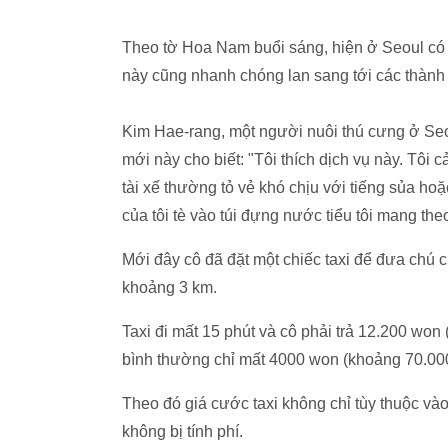
Theo tờ Hoa Nam buổi sáng, hiện ở Seoul có 
này cũng nhanh chóng lan sang tới các thành
Kim Hae-rang, một người nuôi thú cưng ở Seou
mới này cho biết: "Tôi thích dịch vụ này. Tôi 
tài xế thường tỏ vẻ khó chịu với tiếng sủa hoặ
của tôi tè vào túi đựng nước tiểu tôi mang the
Mới đây cô đã đặt một chiếc taxi để đưa chú
khoảng 3 km.
Taxi đi mất 15 phút và cô phải trả 12.200 won
bình thường chỉ mất 4000 won (khoảng 70.00
Theo đó giá cước taxi không chỉ tùy thuộc và
không bị tính phí.