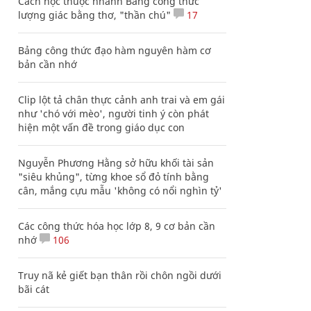
Cách học thuộc nhanh Bảng công thức
lượng giác bằng thơ, "thần chú"
17
Bảng công thức đạo hàm nguyên hàm cơ
bản cần nhớ
Clip lột tả chân thực cảnh anh trai và em gái
như 'chó với mèo', người tinh ý còn phát
hiện một vấn đề trong giáo dục con
Nguyễn Phương Hằng sở hữu khối tài sản
"siêu khủng", từng khoe sổ đỏ tính bằng
cân, mắng cựu mẫu 'không có nổi nghìn tỷ'
Các công thức hóa học lớp 8, 9 cơ bản cần
nhớ
106
Truy nã kẻ giết bạn thân rồi chôn ngồi dưới
bãi cát