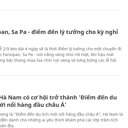
an, Sa Pa - điểm đến lý tưởng cho kỳ nghỉ
ễ 2/9 kéo dài 4 ngày sẽ là thời điểm lý tưởng cho một chuyến đi
ại Fansipan, Sa Pa - nơi nắng vàng như rót mật, khí hậu mát
ộng bậc thang mùa lúa chín rực vàng và tưng bừng các lễ hội.
 Hà Nam có cơ hội trở thành ‘Điểm đến du
ới nổi hàng đầu châu Á’
vọng là “Điểm đến du lịch mới nổi hàng đầu châu Á”, Hà Nam là
-đến dành cho những ai yêu thích khám phá các lớp trầm tích
bản địa.