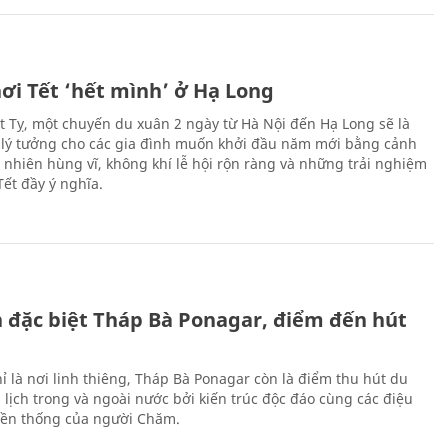
ơi Tết ‘hết mình’ ở Hạ Long
Ất Tỵ, một chuyến du xuân 2 ngày từ Hà Nội đến Hạ Long sẽ là
 lý tưởng cho các gia đình muốn khởi đầu năm mới bằng cảnh
n nhiên hùng vĩ, không khí lễ hội rộn ràng và những trải nghiệm
Tết đầy ý nghĩa.
ch đặc biệt Tháp Bà Ponagar, điểm đến hút
ỉ là nơi linh thiêng, Tháp Bà Ponagar còn là điểm thu hút du
 lịch trong và ngoài nước bởi kiến trúc độc đáo cùng các điệu
ền thống của người Chăm.