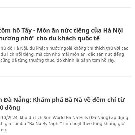
tôm hồ Tây - Món ăn nức tiếng của Hà Nội
thương nhớ' cho du khách quốc tế
Thủ đô Hà Nội, du khách nước ngoài không chỉ thích thú với các
 du lịch nổi tiếng, mà còn nhớ mãi món ăn, đặc sản nức tiếng
i cũng đã từng thưởng thức, đó chính là bánh tôm hồ Tây.
ch Đà Nẵng: Khám phá Bà Nà về đêm chỉ từ
00 đồng
 10/2024, khu du lịch Sun World Ba Na Hills (Đà Nẵng) áp dụng
ch giá combo “Ba Na By Night” linh hoạt theo từng khung giờ
reo.