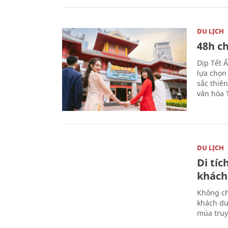
DU LỊCH
48h ch
Dịp Tết 
lựa chọn
sắc thiê
văn hóa 
DU LỊCH
Di tí
khách
Không ch
khách du
múa truy