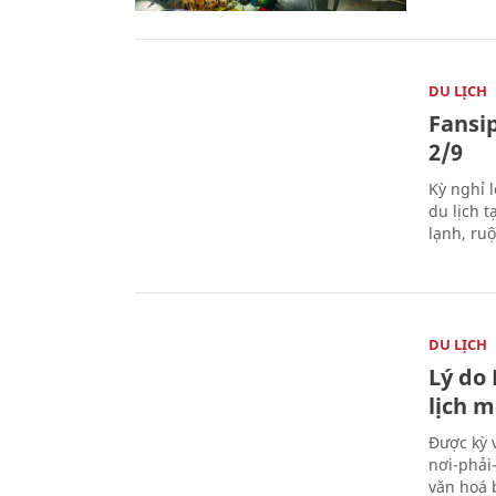
DU LỊCH
Fansip
2/9
Kỳ nghỉ l
du lịch t
lạnh, ru
DU LỊCH
Lý do
lịch m
Được kỳ 
nơi-phải
văn hoá 