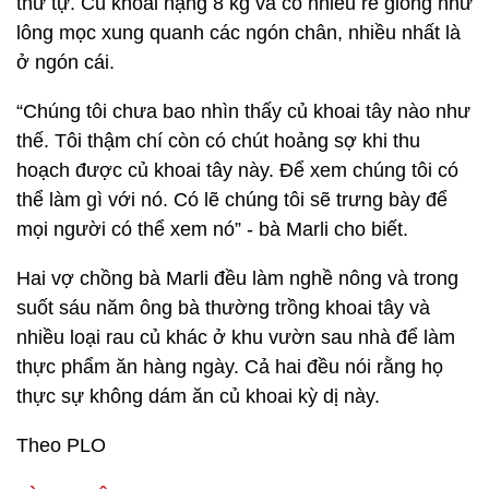
thứ tự. Củ khoai nặng 8 kg và có nhiều rễ giống như
lông mọc xung quanh các ngón chân, nhiều nhất là
ở ngón cái.
“Chúng tôi chưa bao nhìn thấy củ khoai tây nào như
thế. Tôi thậm chí còn có chút hoảng sợ khi thu
hoạch được củ khoai tây này. Để xem chúng tôi có
thể làm gì với nó. Có lẽ chúng tôi sẽ trưng bày để
mọi người có thể xem nó” - bà Marli cho biết.
Hai vợ chồng bà Marli đều làm nghề nông và trong
suốt sáu năm ông bà thường trồng khoai tây và
nhiều loại rau củ khác ở khu vườn sau nhà để làm
thực phẩm ăn hàng ngày. Cả hai đều nói rằng họ
thực sự không dám ăn củ khoai kỳ dị này.
Theo PLO