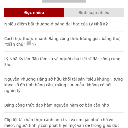
Đọc nhiều
Bình luận nhiều
Nhiều điểm bất thường ở bằng đại học của Lý Nhã Kỳ
Cách học thuộc nhanh Bảng công thức lượng giác bằng thơ,
"thần chú"
17
Lý Nhã Kỳ lần đầu tâm sự về người cha Liệt sĩ đặc công rừng
Sác
Nguyễn Phương Hằng sở hữu khối tài sản "siêu khủng", từng
khoe sổ đỏ tính bằng cân, mắng cựu mẫu 'không có nổi
nghìn tỷ'
Bảng công thức đạo hàm nguyên hàm cơ bản cần nhớ
Clip lột tả chân thực cảnh anh trai và em gái như 'chó với
mèo', người tinh ý còn phát hiện một vấn đề trong giáo dục