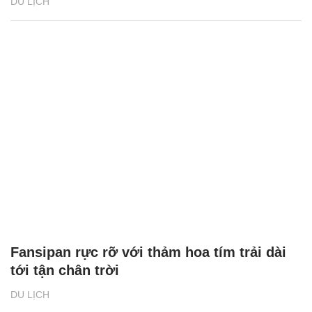
DU LỊCH
Fansipan rực rỡ với thảm hoa tím trải dài
tới tận chân trời
DU LỊCH