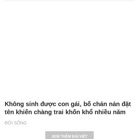
Không sinh được con gái, bố chán nản đặt
tên khiến chàng trai khốn khổ nhiều năm
ĐỜI SỐNG
XEM THÊM BÀI VIẾT