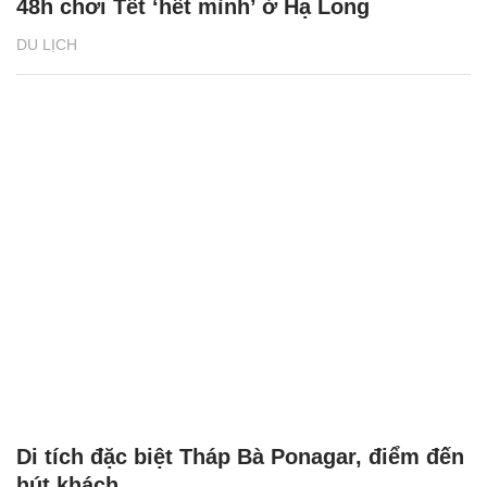
48h chơi Tết ‘hết mình’ ở Hạ Long
DU LỊCH
Di tích đặc biệt Tháp Bà Ponagar, điểm đến
hút khách