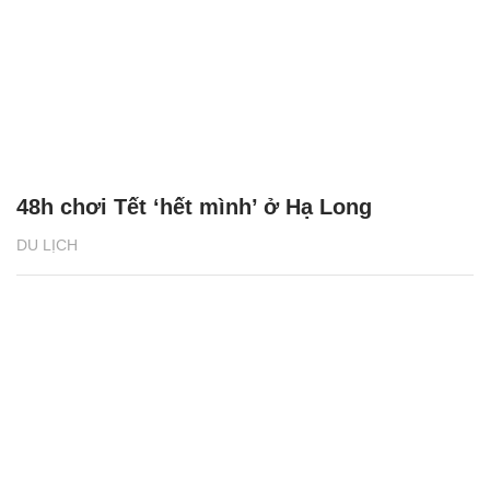
48h chơi Tết ‘hết mình’ ở Hạ Long
DU LỊCH