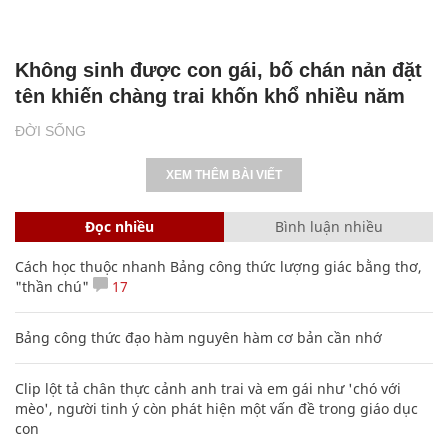
Không sinh được con gái, bố chán nản đặt
tên khiến chàng trai khốn khổ nhiều năm
ĐỜI SỐNG
XEM THÊM BÀI VIẾT
Đọc nhiều
Bình luận nhiều
Cách học thuộc nhanh Bảng công thức lượng giác bằng thơ,
"thần chú"
17
Bảng công thức đạo hàm nguyên hàm cơ bản cần nhớ
Clip lột tả chân thực cảnh anh trai và em gái như 'chó với
mèo', người tinh ý còn phát hiện một vấn đề trong giáo dục
con