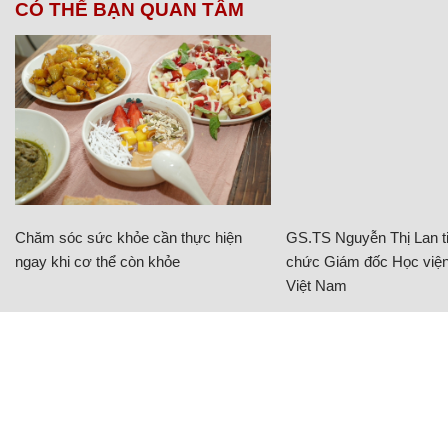
CÓ THỂ BẠN QUAN TÂM
Chăm sóc sức khỏe cần thực hiện
GS.TS Nguyễn Thị Lan ti
ngay khi cơ thể còn khỏe
chức Giám đốc Học viện
Việt Nam