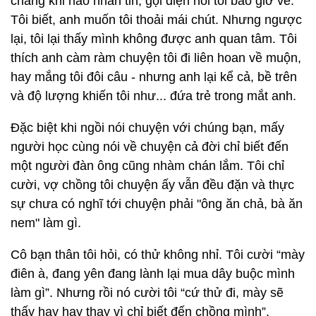
chẳng khi nào nhắn tin, gọi điện hỏi tôi bảo giờ về.
Tôi biết, anh muốn tôi thoải mái chút. Nhưng ngược
lại, tôi lại thấy mình không được anh quan tâm. Tôi
thích anh càm ràm chuyện tôi đi liên hoan về muộn,
hay mắng tôi đôi câu - nhưng anh lại kể cả, bề trên
và độ lượng khiến tôi như... đứa trẻ trong mắt anh.
Đặc biệt khi ngồi nói chuyện với chúng bạn, mấy
người học cùng nói về chuyện cả đời chỉ biết đến
một người đàn ông cũng nhàm chán lắm. Tôi chỉ
cười, vợ chồng tôi chuyện ấy vẫn đều đặn và thực
sự chưa có nghĩ tới chuyện phải "ông ăn chả, bà ăn
nem" làm gì.
Cô bạn thân tôi hỏi, có thử không nhỉ. Tôi cười “mày
điên à, đang yên đang lành lại mua dây buộc mình
làm gì”. Nhưng rồi nó cười tôi “cứ thử đi, mày sẽ
thấy hay hay thay vì chỉ biết đến chồng mình”.