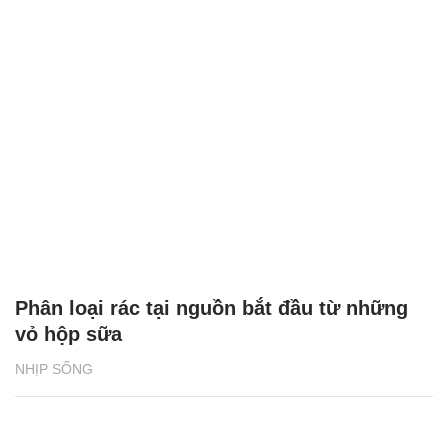
Phân loại rác tại nguồn bắt đầu từ những
vỏ hộp sữa
NHỊP SỐNG