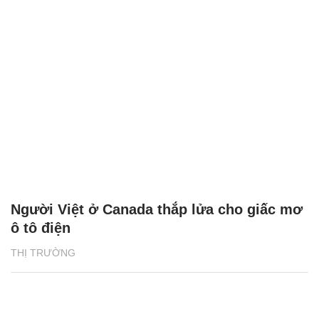
Người Việt ở Canada thắp lửa cho giấc mơ
ô tô điện
THỊ TRƯỜNG