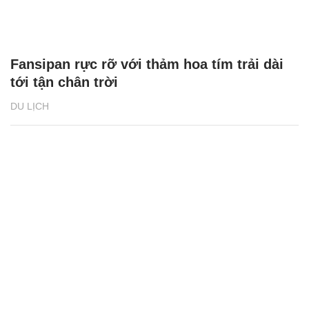
Fansipan rực rỡ với thảm hoa tím trải dài
tới tận chân trời
DU LỊCH