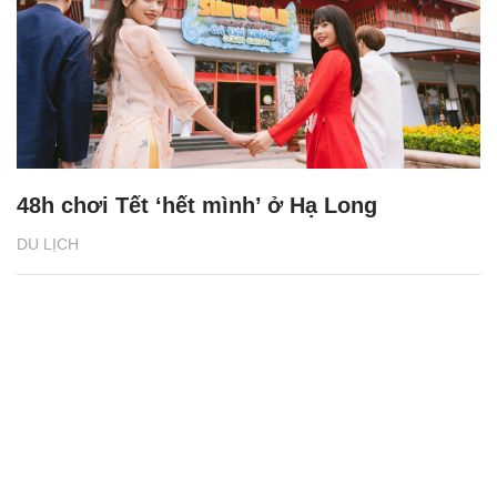
48h chơi Tết ‘hết mình’ ở Hạ Long
DU LỊCH