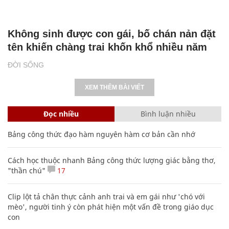
Không sinh được con gái, bố chán nản đặt
tên khiến chàng trai khốn khổ nhiều năm
ĐỜI SỐNG
XEM THÊM BÀI VIẾT
Đọc nhiều
Bình luận nhiều
Bảng công thức đạo hàm nguyên hàm cơ bản cần nhớ
Cách học thuộc nhanh Bảng công thức lượng giác bằng thơ,
"thần chú"
17
Clip lột tả chân thực cảnh anh trai và em gái như 'chó với
mèo', người tinh ý còn phát hiện một vấn đề trong giáo dục
con