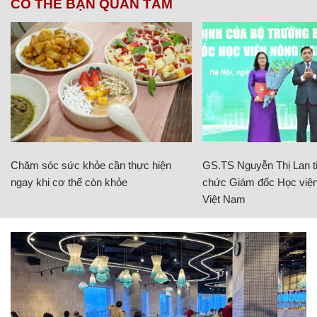
CÓ THỂ BẠN QUAN TÂM
Chăm sóc sức khỏe cần thực hiện
GS.TS Nguyễn Thị Lan ti
ngay khi cơ thể còn khỏe
chức Giám đốc Học viện
Việt Nam