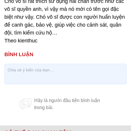
Chó võ sĩ rất thích sử dụng hai chân trước như các
võ sĩ quyền anh, vì vậy mà nó mới có tên gọi đặc
biệt như vậy. Chó võ sĩ được con người huấn luyện
để canh gác, bảo vệ, giúp việc cho cảnh sát, quân
đội, tìm kiếm cứu hộ…
Theo kienthuc