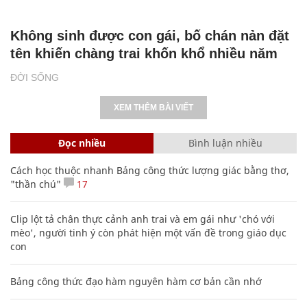
Không sinh được con gái, bố chán nản đặt
tên khiến chàng trai khốn khổ nhiều năm
ĐỜI SỐNG
XEM THÊM BÀI VIẾT
Đọc nhiều
Bình luận nhiều
Cách học thuộc nhanh Bảng công thức lượng giác bằng thơ,
"thần chú"
17
Clip lột tả chân thực cảnh anh trai và em gái như 'chó với
mèo', người tinh ý còn phát hiện một vấn đề trong giáo dục
con
Bảng công thức đạo hàm nguyên hàm cơ bản cần nhớ