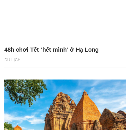
48h chơi Tết ‘hết mình’ ở Hạ Long
DU LỊCH