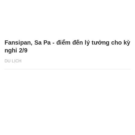
Fansipan, Sa Pa - điểm đến lý tưởng cho kỳ
nghỉ 2/9
DU LỊCH