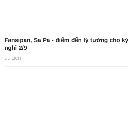
Fansipan, Sa Pa - điểm đến lý tưởng cho kỳ
nghỉ 2/9
DU LỊCH