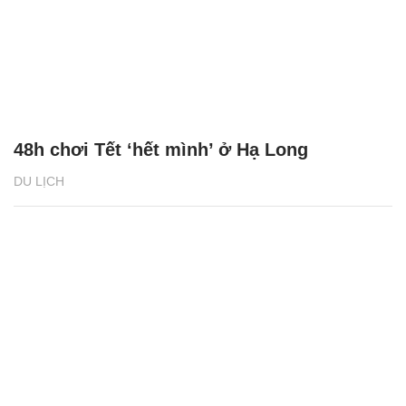
48h chơi Tết ‘hết mình’ ở Hạ Long
DU LỊCH