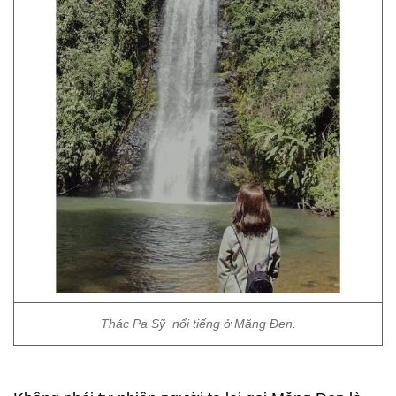
Thác Pa Sỹ nổi tiếng ở Măng Đen.