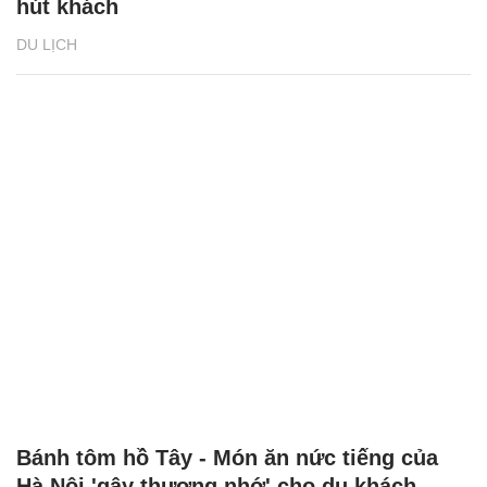
hút khách
DU LỊCH
Bánh tôm hồ Tây - Món ăn nức tiếng của
Hà Nội 'gây thương nhớ' cho du khách