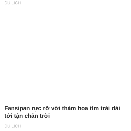
DU LỊCH
Fansipan rực rỡ với thảm hoa tím trải dài
tới tận chân trời
DU LỊCH