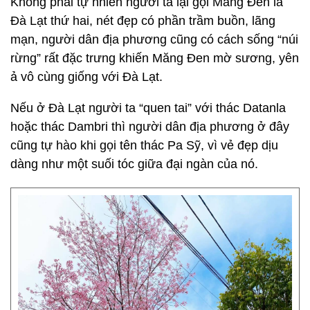
Không phải tự nhiên người ta lại gọi Măng Đen là
Đà Lạt thứ hai, nét đẹp có phần trầm buồn, lãng
mạn, người dân địa phương cũng có cách sống “núi
rừng” rất đặc trưng khiến Măng Đen mờ sương, yên
ả vô cùng giống với Đà Lạt.
Nếu ở Đà Lạt người ta “quen tai” với thác Datanla
hoặc thác Dambri thì người dân địa phương ở đây
cũng tự hào khi gọi tên thác Pa Sỹ, vì vẻ đẹp dịu
dàng như một suối tóc giữa đại ngàn của nó.