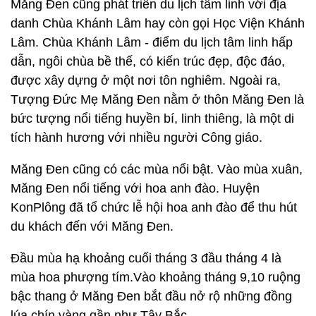
Măng Đen cũng phát triển du lịch tâm linh với địa
danh Chùa Khánh Lâm hay còn gọi Học Viện Khánh
Lâm. Chùa Khánh Lâm - điểm du lịch tâm linh hấp
dẫn, ngôi chùa bề thế, có kiến trúc đẹp, độc đáo,
được xây dựng ở một nơi tôn nghiêm. Ngoài ra,
Tượng Đức Mẹ Măng Đen nằm ở thôn Măng Đen là
bức tượng nổi tiếng huyền bí, linh thiêng, là một di
tích hành hương với nhiều người Công giáo.
Măng Đen cũng có các mùa nổi bật. Vào mùa xuân,
Măng Đen nổi tiếng với hoa anh đào. Huyện
KonPlông đã tổ chức lễ hội hoa anh đào để thu hút
du khách đến với Măng Đen.
Đầu mùa hạ khoảng cuối tháng 3 đầu tháng 4 là
mùa hoa phượng tím.Vào khoảng tháng 9,10 ruộng
bậc thang ở Măng Đen bắt đầu nở rộ những đồng
lúa chín vàng gần như Tây Bắc.