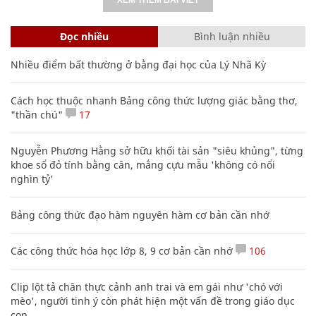
Đọc nhiều
Bình luận nhiều
Nhiều điểm bất thường ở bằng đại học của Lý Nhã Kỳ
Cách học thuộc nhanh Bảng công thức lượng giác bằng thơ,
"thần chú"
17
Nguyễn Phương Hằng sở hữu khối tài sản "siêu khủng", từng
khoe sổ đỏ tính bằng cân, mắng cựu mẫu 'không có nổi
nghìn tỷ'
Bảng công thức đạo hàm nguyên hàm cơ bản cần nhớ
Các công thức hóa học lớp 8, 9 cơ bản cần nhớ
106
Clip lột tả chân thực cảnh anh trai và em gái như 'chó với
mèo', người tinh ý còn phát hiện một vấn đề trong giáo dục
con