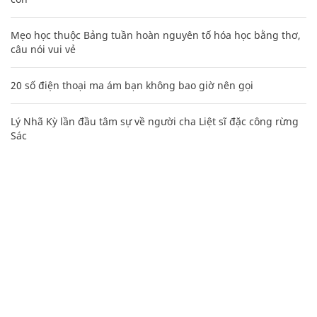
Mẹo học thuộc Bảng tuần hoàn nguyên tố hóa học bằng thơ,
câu nói vui vẻ
20 số điện thoại ma ám bạn không bao giờ nên gọi
Lý Nhã Kỳ lần đầu tâm sự về người cha Liệt sĩ đặc công rừng
Sác
CHUYÊN TRANG CỦA BÁO
Tòa soạn: Tòa nhà Cục Tần Số, 115 Trần Duy Hưng Hà Nội
Giấy phép hoạt động báo chí: Số 09/GP-BTTTT, Bộ Thông tin và