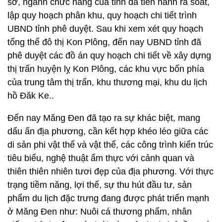
sở, ngành chức năng của tỉnh đã tiến hành rà soát,
lập quy hoạch phân khu, quy hoạch chi tiết trình
UBND tỉnh phê duyệt. Sau khi xem xét quy hoạch
tổng thể đô thị Kon Plông, đến nay UBND tỉnh đã
phê duyệt các đồ án quy hoạch chi tiết về xây dựng
thị trấn huyện lỵ Kon Plông, các khu vực bốn phía
của trung tâm thị trấn, khu thương mại, khu du lịch
hồ Đăk Ke..
Đến nay Măng Đen đã tạo ra sự khác biệt, mang
dấu ấn địa phương, cần kết hợp khéo léo giữa các
di sản phi vật thể và vật thể, các công trình kiến trúc
tiêu biểu, nghệ thuật ẩm thực với cảnh quan và
thiên thiên nhiên tươi đẹp của địa phương. Với thực
trạng tiềm năng, lợi thế, sự thu hút đầu tư, sản
phẩm du lịch đặc trưng đang được phát triển mạnh
ở Măng Đen như: Nuôi cá thương phẩm, nhân