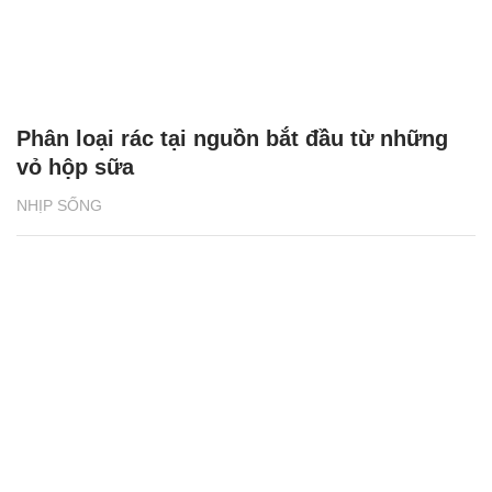
Phân loại rác tại nguồn bắt đầu từ những
vỏ hộp sữa
NHỊP SỐNG