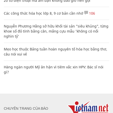
20 số điện thoại ma ám bạn không bao giờ nên gọi
Các công thức hóa học lớp 8, 9 cơ bản cần nhớ
106
Nguyễn Phương Hằng sở hữu khối tài sản "siêu khủng", từng
khoe sổ đỏ tính bằng cân, mắng cựu mẫu 'không có nổi
nghìn tỷ'
Mẹo học thuộc Bảng tuần hoàn nguyên tố hóa học bằng thơ,
câu nói vui vẻ
Hàng ngàn người Mỹ ân hận vì tiêm vắc xin HPV: Bác sĩ nói
gì?
CHUYÊN TRANG CỦA BÁO