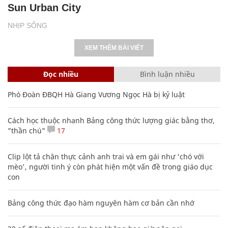
Sun Urban City
NHỊP SỐNG
XEM THÊM BÀI VIẾT
Đọc nhiều
Bình luận nhiều
Phó Đoàn ĐBQH Hà Giang Vương Ngọc Hà bị kỷ luật
Cách học thuộc nhanh Bảng công thức lượng giác bằng thơ,
"thần chú"
17
Clip lột tả chân thực cảnh anh trai và em gái như 'chó với
mèo', người tinh ý còn phát hiện một vấn đề trong giáo dục
con
Bảng công thức đạo hàm nguyên hàm cơ bản cần nhớ