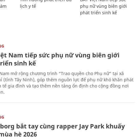
Giám
lịch y tế
phụ nữ vùng biên giới
phát triển sinh kế
NG
iệt Nam tiếp sức phụ nữ vùng biên giới
riển sinh kế
 Nam mở rộng chương trình “Trao quyền cho Phụ nữ” tại xã
ỉ (tỉnh Tây Ninh), góp thêm nguồn lực để phụ nữ khó khăn phát
nh tế gia đình và tạo thêm nền tảng ổn định cho cộng đồng nơi
ên.
NG
uborg bắt tay cùng rapper Jay Park khuấy
mùa hè 2026