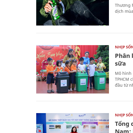
Thương h
dịch mùa
NHỊP SỐ
Phân 
sữa
Mô hình 
TPHCM ch
đầu từ n
NHỊP SỐ
Tổng 
Nam: 