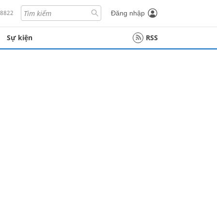
18822
Đăng nhập
Sự kiện
RSS