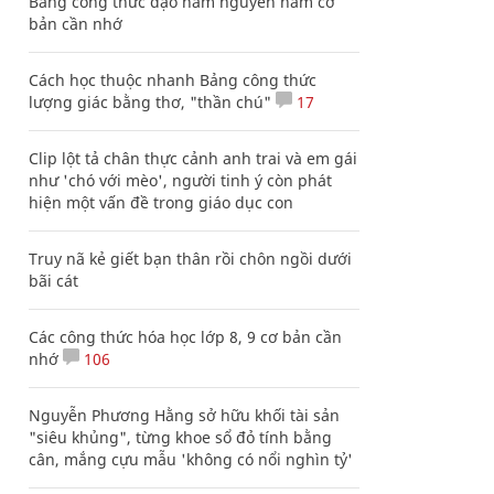
Bảng công thức đạo hàm nguyên hàm cơ
bản cần nhớ
Cách học thuộc nhanh Bảng công thức
lượng giác bằng thơ, "thần chú"
17
Clip lột tả chân thực cảnh anh trai và em gái
như 'chó với mèo', người tinh ý còn phát
hiện một vấn đề trong giáo dục con
Truy nã kẻ giết bạn thân rồi chôn ngồi dưới
bãi cát
Các công thức hóa học lớp 8, 9 cơ bản cần
nhớ
106
Nguyễn Phương Hằng sở hữu khối tài sản
"siêu khủng", từng khoe sổ đỏ tính bằng
cân, mắng cựu mẫu 'không có nổi nghìn tỷ'