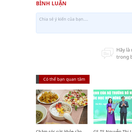
Có thể bạn quan tâm
Chăm sóc sức khỏe cần
GS.TS Nguyễn Thị 