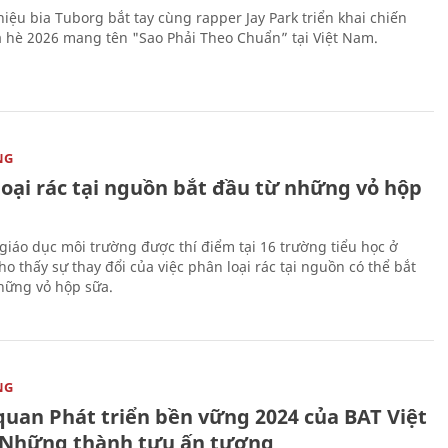
iệu bia Tuborg bắt tay cùng rapper Jay Park triển khai chiến
 hè 2026 mang tên "Sao Phải Theo Chuẩn” tại Việt Nam.
NG
loại rác tại nguồn bắt đầu từ những vỏ hộp
giáo dục môi trường được thí điểm tại 16 trường tiểu học ở
o thấy sự thay đổi của việc phân loại rác tại nguồn có thể bắt
hững vỏ hộp sữa.
NG
quan Phát triển bền vững 2024 của BAT Việt
Những thành tựu ấn tượng