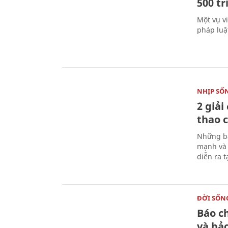
500 t
Một vụ v
pháp luậ
NHỊP SỐ
2 giải
thao c
Những bà
mạnh và 
diễn ra 
ĐỜI SỐN
Báo c
và bả