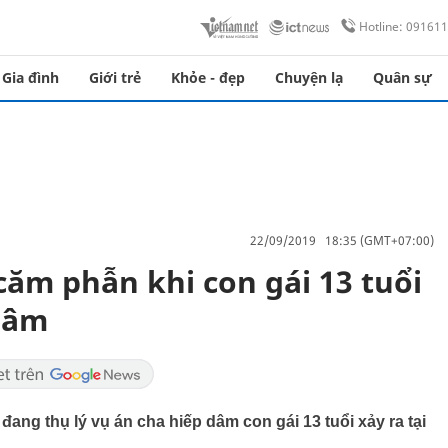
Hotline: 09161
Gia đình
Giới trẻ
Khỏe - đẹp
Chuyện lạ
Quân sự
22/09/2019 18:35 (GMT+07:00)
căm phẫn khi con gái 13 tuổi
 dâm
ang thụ lý vụ án cha hiếp dâm con gái 13 tuổi xảy ra tại