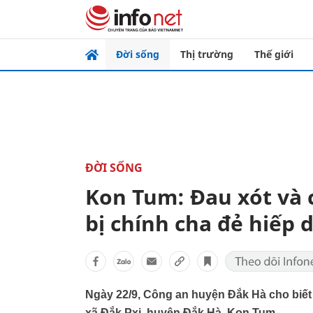
Đời sống
Thị trường
Thế giới
ĐỜI SỐNG
Kon Tum: Đau xót và 
bị chính cha đẻ hiếp
Ngày 22/9, Công an huyện Đắk Hà cho biết đ
xã Đắk Pxi, huyện Đắk Hà, Kon Tum.