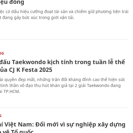
riệu đồng
iệc có dấu hiệu cưỡng đoạt tài sản và chiếm giữ phương tiện trái
t đang gây bức xúc trong giới vận tải.
NG
 đấu Taekwondo kịch tính trong tuần lễ thể
ủa CJ K Festa 2025
i quyền đẹp mắt, những trận đối kháng đỉnh cao thể hiện sức
tinh thần võ đạo thu hút khán giả tại 2 giải Taekwondo đang
tại TP.HCM.
G
hí Việt Nam: Đổi mới vì sự nghiệp xây dựng
o vệ Tổ quốc