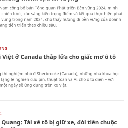
 Nam công bố bản Tổng quan Phát triển Bền vững 2024, minh
 chiến lược, các sáng kiến trọng điểm và kết quả thực hiện phát
n vững trong năm 2024, cho thấy hướng đi bền vững của doanh
ang tiến triển theo chiều sâu.
ỜNG
 Việt ở Canada thắp lửa cho giấc mơ ô tô
 thí nghiệm nhỏ ở Sherbrooke (Canada), những nhà khoa học
lặng lẽ nghiên cứu pin, thuật toán và AI cho ô tô điện – với
 một ngày sẽ ứng dụng trên xe Việt.
G
Quang: Tài xế tố bị giữ xe, đòi tiền chuộc