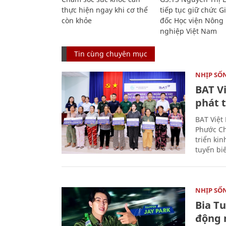
thực hiện ngay khi cơ thể
tiếp tục giữ chức 
còn khỏe
đốc Học viện Nông
nghiệp Việt Nam
Tin cùng chuyên mục
NHỊP SỐ
BAT V
phát t
BAT Việt
Phước Ch
triển ki
tuyến bi
NHỊP SỐ
Bia T
động 