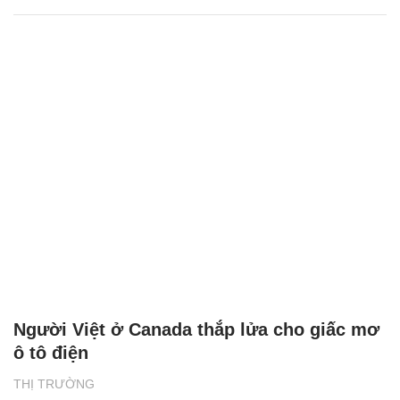
Người Việt ở Canada thắp lửa cho giấc mơ
ô tô điện
THỊ TRƯỜNG