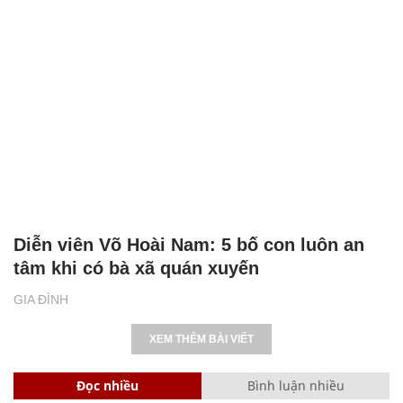
Diễn viên Võ Hoài Nam: 5 bố con luôn an
tâm khi có bà xã quán xuyến
GIA ĐÌNH
XEM THÊM BÀI VIẾT
Đọc nhiều
Bình luận nhiều