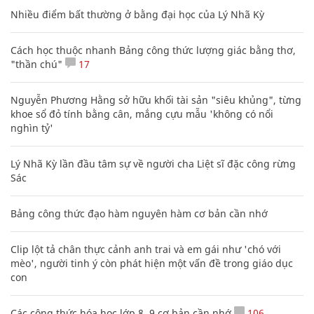
Nhiều điểm bất thường ở bằng đại học của Lý Nhã Kỳ
Cách học thuộc nhanh Bảng công thức lượng giác bằng thơ,
"thần chú"
17
Nguyễn Phương Hằng sở hữu khối tài sản "siêu khủng", từng
khoe sổ đỏ tính bằng cân, mắng cựu mẫu 'không có nổi
nghìn tỷ'
Lý Nhã Kỳ lần đầu tâm sự về người cha Liệt sĩ đặc công rừng
Sác
Bảng công thức đạo hàm nguyên hàm cơ bản cần nhớ
Clip lột tả chân thực cảnh anh trai và em gái như 'chó với
mèo', người tinh ý còn phát hiện một vấn đề trong giáo dục
con
Các công thức hóa học lớp 8, 9 cơ bản cần nhớ
106