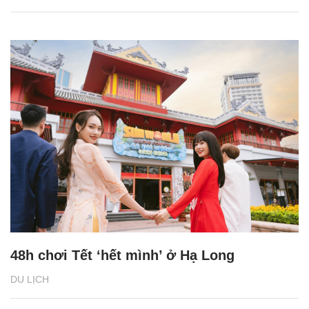
48h chơi Tết ‘hết mình’ ở Hạ Long
DU LỊCH