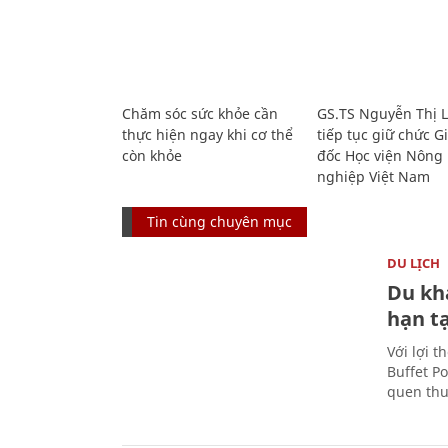
Chăm sóc sức khỏe cần
GS.TS Nguyễn Thị 
thực hiện ngay khi cơ thể
tiếp tục giữ chức 
còn khỏe
đốc Học viện Nông
nghiệp Việt Nam
Tin cùng chuyên mục
DU LỊCH
Du kh
hạn t
Với lợi t
Buffet P
quen thu