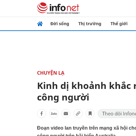
Đời sống
Thị trường
Thế giới
CHUYỆN LẠ
Kinh dị khoảnh khắc 
công người
Đoạn video lan truyền trên mạng xã hội ch
công người trên bãi biển Australia.