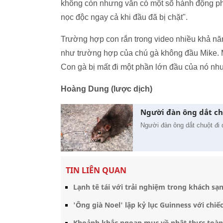
không còn nhưng vẫn có một số hành động phả
nọc độc ngay cả khi đầu đã bị chặt".
Trường hợp con rắn trong video nhiều khả năn
như trường hợp của chú gà không đầu Mike. Mi
Con gà bị mất đi một phần lớn đầu của nó nh
Hoàng Dung (lược dịch)
Người đàn ông dắt ch
Người đàn ông dắt chuột đi 
TIN LIÊN QUAN
Lạnh tê tái với trải nghiệm trong khách sạ
'Ông già Noel' lập kỷ lục Guinness với chiếc
Khoảnh khắc ngoạn mục về nhật thực toàn