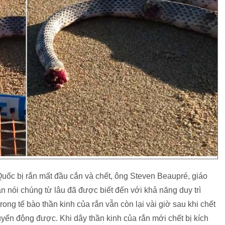
uốc bị rắn mất đầu cắn và chết, ông Steven Beaupré, giáo
ắn nói chúng từ lâu đã được biết đến với khả năng duy trì
rong tế bào thần kinh của rắn vẫn còn lại vài giờ sau khi chết
yển động được. Khi dây thần kinh của rắn mới chết bị kích