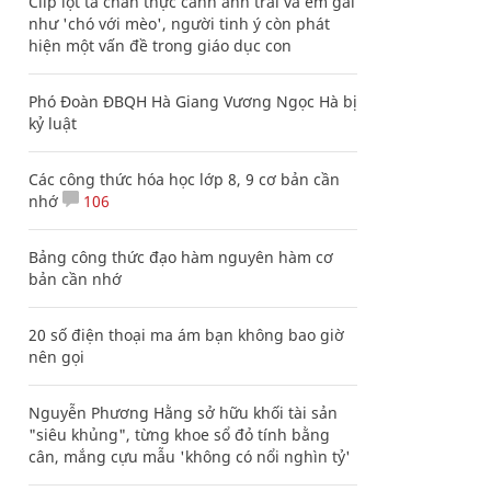
Clip lột tả chân thực cảnh anh trai và em gái
như 'chó với mèo', người tinh ý còn phát
hiện một vấn đề trong giáo dục con
Phó Đoàn ĐBQH Hà Giang Vương Ngọc Hà bị
kỷ luật
Các công thức hóa học lớp 8, 9 cơ bản cần
nhớ
106
Bảng công thức đạo hàm nguyên hàm cơ
bản cần nhớ
20 số điện thoại ma ám bạn không bao giờ
nên gọi
Nguyễn Phương Hằng sở hữu khối tài sản
"siêu khủng", từng khoe sổ đỏ tính bằng
cân, mắng cựu mẫu 'không có nổi nghìn tỷ'