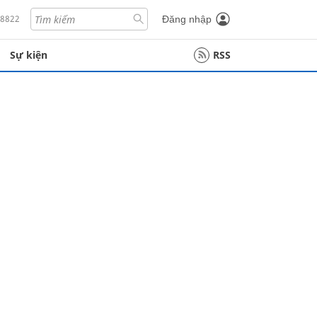
18822
Đăng nhập
Sự kiện
RSS