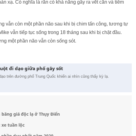
n xạ. Có nghĩa là rắn có khả năng gây ra vết cắn và tiêm
g vẫn còn một phần não sau khi bị chim tấn công, tương tự
ke vẫn tiếp tục sống trong 18 tháng sau khi bị chặt đầu.
ưng một phần não vẫn còn sống sót.
uột đi dạo giữa phố gây sốt
dạo trên đường phố Trung Quốc khiến ai nhìn cũng thấy kỳ lạ.
n băng giá độc lạ ở Thụy Điển
 xe tuần lộc
 phần duy nhất năm 2020