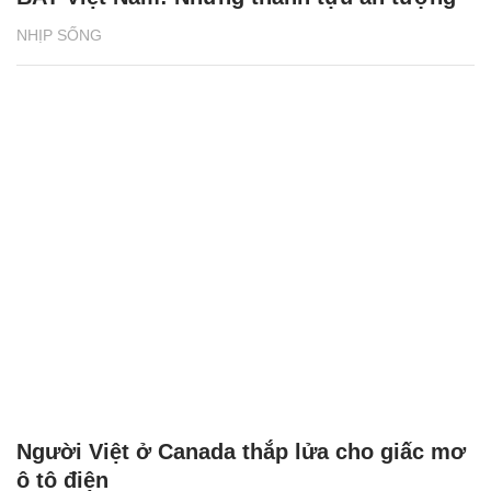
NHỊP SỐNG
Người Việt ở Canada thắp lửa cho giấc mơ
ô tô điện