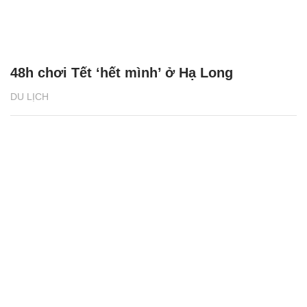
48h chơi Tết ‘hết mình’ ở Hạ Long
DU LỊCH