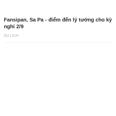
Fansipan, Sa Pa - điểm đến lý tưởng cho kỳ
nghỉ 2/9
DU LỊCH