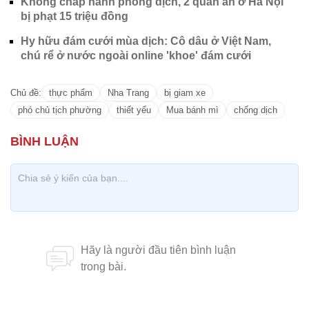
Không chấp hành phòng dịch, 2 quán ăn ở Hà Nội
bị phạt 15 triệu đồng
Hy hữu đám cưới mùa dịch: Cô dâu ở Việt Nam,
chú rể ở nước ngoài online 'khoe' đám cưới
Chủ đề:
thực phẩm
Nha Trang
bị giam xe
phó chủ tịch phường
thiết yếu
Mua bánh mì
chống dịch