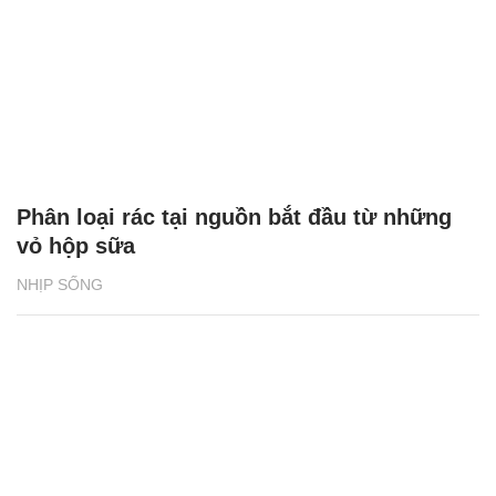
Phân loại rác tại nguồn bắt đầu từ những
vỏ hộp sữa
NHỊP SỐNG