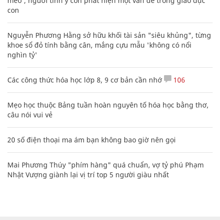
mèo', người tinh ý còn phát hiện một vấn đề trong giáo dục
con
Nguyễn Phương Hằng sở hữu khối tài sản "siêu khủng", từng
khoe sổ đỏ tính bằng cân, mắng cựu mẫu 'không có nổi
nghìn tỷ'
Các công thức hóa học lớp 8, 9 cơ bản cần nhớ
106
Mẹo học thuộc Bảng tuần hoàn nguyên tố hóa học bằng thơ,
câu nói vui vẻ
20 số điện thoại ma ám bạn không bao giờ nên gọi
Mai Phương Thúy "phím hàng" quá chuẩn, vợ tỷ phú Phạm
Nhật Vượng giành lại vị trí top 5 người giàu nhất