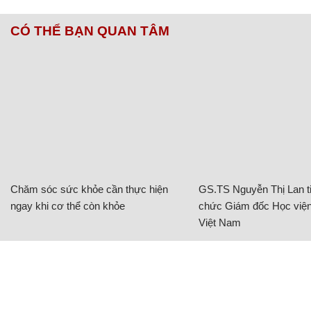
CÓ THỂ BẠN QUAN TÂM
Chăm sóc sức khỏe cần thực hiện
GS.TS Nguyễn Thị Lan ti
ngay khi cơ thể còn khỏe
chức Giám đốc Học viện
Việt Nam