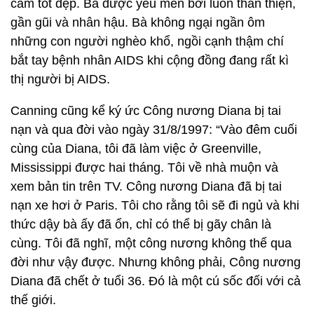
cảm tốt đẹp. Bà được yêu mến bởi luôn thân thiện,
gần gũi và nhân hậu. Bà không ngại ngần ôm
những con người nghèo khổ, ngồi cạnh thậm chí
bắt tay bệnh nhân AIDS khi cộng đồng đang rất kì
thị người bị AIDS.
Canning cũng kể ký ức Công nương Diana bị tai
nạn và qua đời vào ngày 31/8/1997: “Vào đêm cuối
cùng của Diana, tôi đã làm việc ở Greenville,
Mississippi được hai tháng. Tôi về nhà muộn và
xem bản tin trên TV. Công nương Diana đã bị tai
nạn xe hơi ở Paris. Tôi cho rằng tôi sẽ đi ngủ và khi
thức dậy bà ấy đã ổn, chỉ có thể bị gãy chân là
cùng. Tôi đã nghĩ, một công nương không thể qua
đời như vậy được. Nhưng không phải, Công nương
Diana đã chết ở tuổi 36. Đó là một cú sốc đối với cả
thế giới.