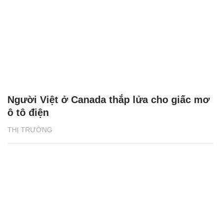
Người Việt ở Canada thắp lửa cho giấc mơ
ô tô điện
THỊ TRƯỜNG