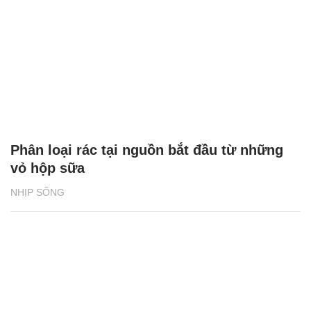
Phân loại rác tại nguồn bắt đầu từ những
vỏ hộp sữa
NHỊP SỐNG