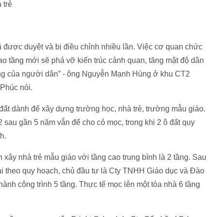
 trẻ
đã được duyệt và bị điều chỉnh nhiều lần. Việc cơ quan chức
o tầng mới sẽ phá vỡ kiến trúc cảnh quan, tăng mật độ dân
ống của người dân” - ông Nguyễn Mạnh Hùng ở khu CT2
Phúc nói.
t dành để xây dựng trường học, nhà trẻ, trường mẫu giáo.
 sau gần 5 năm vẫn để cho cỏ mọc, trong khi 2 ô đất quy
h.
xây nhà trẻ mẫu giáo với tầng cao trung bình là 2 tầng. Sau
i theo quy hoạch, chủ đầu tư là Cty TNHH Giáo dục và Đào
hành công trình 5 tầng. Thực tế mọc lên một tòa nhà 6 tầng