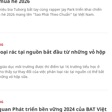
mùa hè 2026
iệu bia Tuborg bắt tay cùng rapper Jay Park triển khai chiến
 hè 2026 mang tên "Sao Phải Theo Chuẩn” tại Việt Nam.
NG
loại rác tại nguồn bắt đầu từ những vỏ hộp
giáo dục môi trường được thí điểm tại 16 trường tiểu học ở
o thấy sự thay đổi của việc phân loại rác tại nguồn có thể bắt
hững vỏ hộp sữa.
NG
quan Phát triển bền vững 2024 của BAT Việt