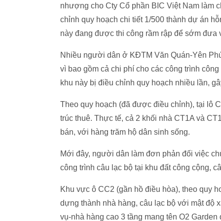
nhượng cho Cty Cổ phần BIC Việt Nam làm ch
chỉnh quy hoạch chi tiết 1/500 thành dự án h
này đang được thi công rầm rập để sớm đưa 
Nhiều người dân ở KĐTM Văn Quán-Yên Phúc ch
vì bao gồm cả chi phí cho các công trình côn
khu này bị điều chỉnh quy hoạch nhiều lần, gâ
Theo quy hoạch (đã được điều chỉnh), tại lô
trúc thuê. Thực tế, cả 2 khối nhà CT1A và CT1
bán, với hàng trăm hộ dân sinh sống.
Mới đây, người dân làm đơn phản đối việc chủ 
công trình câu lạc bộ tại khu đất công cộng, c
Khu vực ô CC2 (gần hồ điều hòa), theo quy ho
dựng thành nhà hàng, câu lạc bộ với mật độ x
vụ-nhà hàng cao 3 tầng mang tên O2 Garden đ