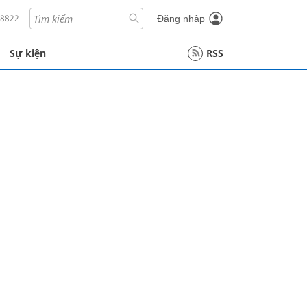
18822
Đăng nhập
Sự kiện
RSS