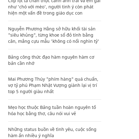
Clip lột tả chân thực cảnh anh trai và em gái
như 'chó với mèo', người tinh ý còn phát
hiện một vấn đề trong giáo dục con
Nguyễn Phương Hằng sở hữu khối tài sản
"siêu khủng", từng khoe sổ đỏ tính bằng
cân, mắng cựu mẫu 'không có nổi nghìn tỷ'
Bảng công thức đạo hàm nguyên hàm cơ
bản cần nhớ
Mai Phương Thúy "phím hàng" quá chuẩn,
vợ tỷ phú Phạm Nhật Vượng giành lại vị trí
top 5 người giàu nhất
Mẹo học thuộc Bảng tuần hoàn nguyên tố
hóa học bằng thơ, câu nói vui vẻ
Những status buồn về tình yêu, cuộc sống
hàm ẩn nhiều ý nghĩa