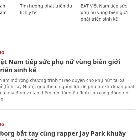
Lan
Tìm hướng phát triển du
BAT Việt Nam tiếp sức
Giám
lịch y tế
phụ nữ vùng biên giới
phát triển sinh kế
NG
iệt Nam tiếp sức phụ nữ vùng biên giới
riển sinh kế
 Nam mở rộng chương trình “Trao quyền cho Phụ nữ” tại xã
ỉ (tỉnh Tây Ninh), góp thêm nguồn lực để phụ nữ khó khăn phát
nh tế gia đình và tạo thêm nền tảng ổn định cho cộng đồng nơi
ên.
NG
uborg bắt tay cùng rapper Jay Park khuấy