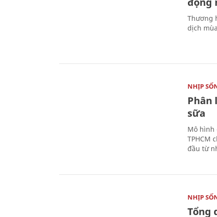
động 
Thương h
dịch mùa
NHỊP SỐ
Phân 
sữa
Mô hình 
TPHCM ch
đầu từ n
NHỊP SỐ
Tổng 