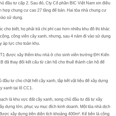
ủ đầu tư cấp 2. Sau đó, Cty Cổ phần BIC Việt Nam xin điều
ỗn hợp chung cư cao 27 tầng để bán. Hai tòa nhà chung cư
vào sử dụng.
o biết, họ phải trả chi phí cao hơn nhiều khu đô thị khác
g cộng, công viên cây xanh, nhưng, sau 4 năm đi vào sử dụng
y áp lực cho toàn khu.
 CT1 được xây thêm khu nhà ở cho sinh viên trường ĐH Kiến
B đã thay đổi kết cấu từ căn hộ cho thuê thành căn hộ để
đầu tư cho chặt hết cây xanh, tập kết vật liệu để xây dựng
ây xanh tại lô CC1.
ạch là khu vực đất cây xanh, song chủ đầu tư đã tự xây
ây dựng lớn, phục vụ mục đích kinh doanh. Một tòa nhà dịch
ược xây dựng trên diện tích khoảng 400m². Kế bên là công