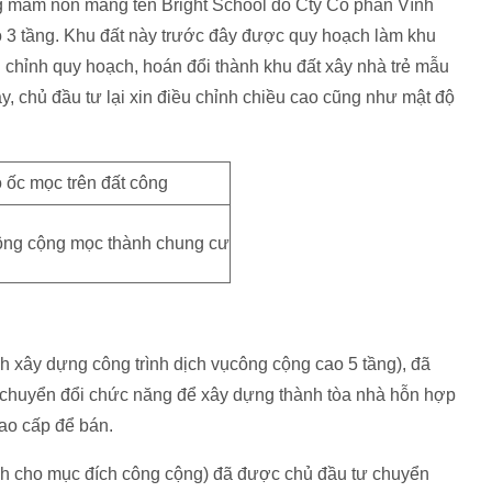
ng mầm non mang tên Bright School do Cty Cổ phần Vĩnh
o 3 tầng. Khu đất này trước đây được quy hoạch làm khu
chỉnh quy hoạch, hoán đổi thành khu đất xây nhà trẻ mẫu
ây, chủ đầu tư lại xin điều chỉnh chiều cao cũng như mật độ
ông cộng mọc thành chung cư
 xây dựng công trình dịch vụcông cộng cao 5 tầng), đã
 chuyển đổi chức năng để xây dựng thành tòa nhà hỗn hợp
ao cấp để bán.
ch cho mục đích công cộng) đã được chủ đầu tư chuyển