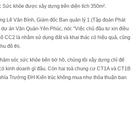
c Sức khỏe được xây dựng trên diện tích 350m².
, ông Lê Văn Bình, Giám đốc Ban quản lý 1 (Tập đoàn Phát
h dự án Văn Quán-Yên Phúc, nói: “Việc chủ đầu tư xin điều
lô CC2 là nhằm sử dụng đất và khai thác có hiệu quả, cũng
u đô thị.
 chăm sóc sức khỏe bên bờ hồ, chúng tôi xây dựng chỉ để
 có kinh doanh gì đâu. Còn hai toà chung cư CT1A và CT1B
ì phía Trường ĐH Kiến trúc không mua như thỏa thuận ban