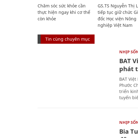
Chăm sóc sức khỏe cần
GS.TS Nguyễn Thị 
thực hiện ngay khi cơ thể
tiếp tục giữ chức 
còn khỏe
đốc Học viện Nông
nghiệp Việt Nam
Tin cùng chuyên mục
NHỊP SỐ
BAT V
phát t
BAT Việt
Phước Ch
triển ki
tuyến bi
NHỊP SỐ
Bia T