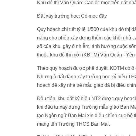
Khu đô thị Văn Quán: Cao ốc mọc trên đất nhà
Đất xây trường học: Cỏ mọc đầy
Quy hoạch chi tiết tỷ lệ 1/500 của khu đô thị 
năng cho phép xây dựng thêm các khối nhà ca
số của khu, gây ô nhiễm, ảnh hưởng cuộc s
thuộc khu đô thị mới (KĐTM) Văn Quán - Yên 
Theo quy hoạch được phê duyệt, KĐTM có ô đấ
Nhưng ô đất dành xây trường học ký hiệu TH2
hoạch để xây nhà trẻ mẫu giáo đã bị điều chỉn
Đầu tiên, khu đất ký hiệu NT2 được quy hoạch 
khi đầu tư xây dựng Trường mẫu giáo Ban Ma
tạo Ngôn ngữ Ban Mai xin điều chỉnh cục bộ t
mang tên Trường THCS Ban Mai.