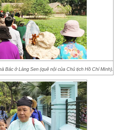
à Bác ở Làng Sen (quê nội của Chủ tịch Hồ Chí Minh).