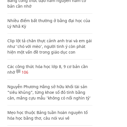
Bảng công thức đạo hàm nguyên hàm cơ
bản cần nhớ
Nhiều điểm bất thường ở bằng đại học của
Lý Nhã Kỳ
Clip lột tả chân thực cảnh anh trai và em gái
như 'chó với mèo', người tinh ý còn phát
hiện một vấn đề trong giáo dục con
Các công thức hóa học lớp 8, 9 cơ bản cần
nhớ
106
Nguyễn Phương Hằng sở hữu khối tài sản
"siêu khủng", từng khoe sổ đỏ tính bằng
cân, mắng cựu mẫu 'không có nổi nghìn tỷ'
Mẹo học thuộc Bảng tuần hoàn nguyên tố
hóa học bằng thơ, câu nói vui vẻ