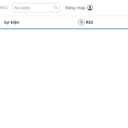
18822
Đăng nhập
Sự kiện
RSS