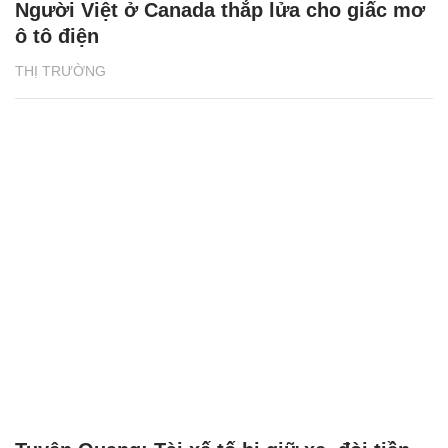
Người Việt ở Canada thắp lửa cho giấc mơ
ô tô điện
THỊ TRƯỜNG