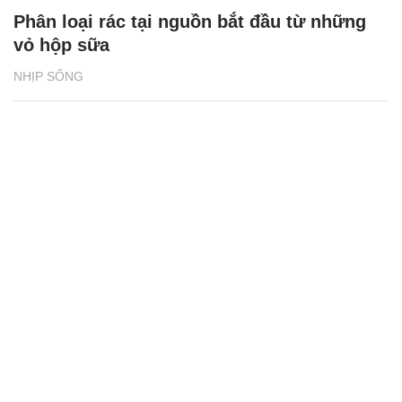
Phân loại rác tại nguồn bắt đầu từ những
vỏ hộp sữa
NHỊP SỐNG