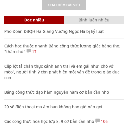
XEM THÊM BÀI VIẾT
Đọc nhiều
Bình luận nhiều
Phó Đoàn ĐBQH Hà Giang Vương Ngọc Hà bị kỷ luật
Cách học thuộc nhanh Bảng công thức lượng giác bằng thơ,
"thần chú"
17
Clip lột tả chân thực cảnh anh trai và em gái như 'chó với
mèo', người tinh ý còn phát hiện một vấn đề trong giáo dục
con
Bảng công thức đạo hàm nguyên hàm cơ bản cần nhớ
20 số điện thoại ma ám bạn không bao giờ nên gọi
Các công thức hóa học lớp 8, 9 cơ bản cần nhớ
106