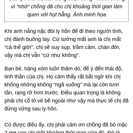
vì "nhờ" chồng đã cho chị khoảng thời gian làm
quen với hụt hẫng. Ảnh minh họa
Khi anh nằng nặc đòi ly hôn để đi theo người tình,
chị đành buông tay. Cứ tưởng mất anh là chị mất
“cả thế giới”, chị sẽ suy sụp, trầm cảm, chán đời,
vậy mà chị vẫn “cứ như không”.
Bạn bè, hàng xóm luôn thăm dò, để ý đến thái độ,
tinh thần của chị. Họ cảm thấy rất bất ngờ khi chị
không những không “ngã xuống” mà lại còn tươi
tắn, rạng rỡ hơn trước. Điều quan trọng là không
phải chị cố tỏ vẻ bề ngoài như vậy mà thực tế chị đã
đứng vững sau ly hôn.
Có được điều ấy, chị phải cảm ơn chồng đã bỏ mặc
2 mẹ con chị một khoảng thời gian vừa đủ. Đó là