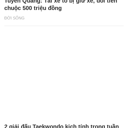
Tuyên Quang: Tài xế tố bị giữ xe, đòi tiền
chuộc 500 triệu đồng
ĐỜI SỐNG
2 giải đấu Taekwondo kịch tính trong tuần