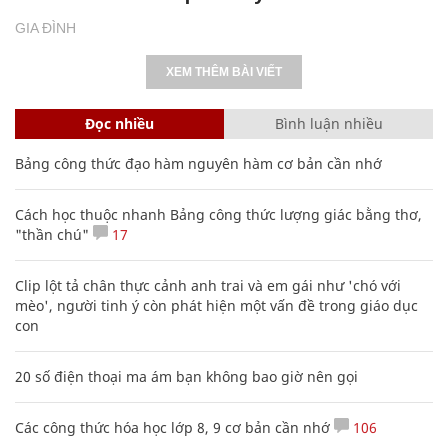
GIA ĐÌNH
XEM THÊM BÀI VIẾT
Đọc nhiều
Bình luận nhiều
Bảng công thức đạo hàm nguyên hàm cơ bản cần nhớ
Cách học thuộc nhanh Bảng công thức lượng giác bằng thơ,
"thần chú"
17
Clip lột tả chân thực cảnh anh trai và em gái như 'chó với
mèo', người tinh ý còn phát hiện một vấn đề trong giáo dục
con
20 số điện thoại ma ám bạn không bao giờ nên gọi
Các công thức hóa học lớp 8, 9 cơ bản cần nhớ
106