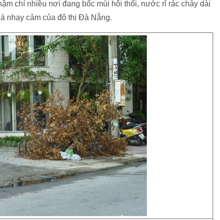
hậm chí nhiều nơi đang bốc mùi hôi thối, nước rỉ rác chảy dài
há nhạy cảm của đô thị Đà Nẵng.