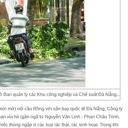
sở Ban quản lý các Khu công nghiệp và Chế xuất Đà Nẵng...
(mới mở) nối cầu Rồng với sân bay quốc tế Đà Nẵng, Công ty
oạn vỉa hè (gần ngã tư Nguyễn Văn Linh - Phan Châu Trinh,
iếc thùng ngập ứ các loại rác thải, rác sinh hoạt. Trong khi