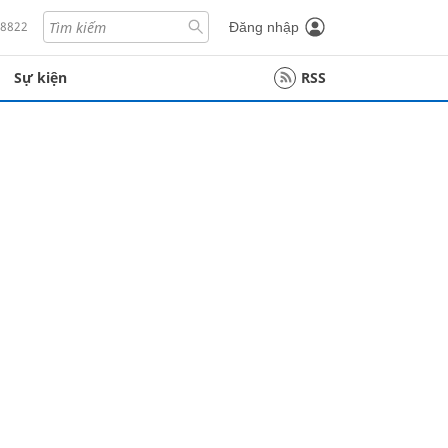
18822
Đăng nhập
Sự kiện
RSS