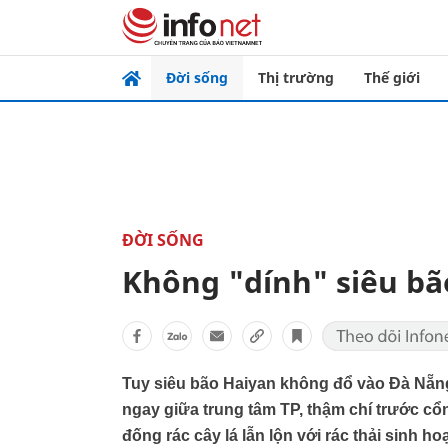
Đời sống
Thị trường
Thế giới
ĐỜI SỐNG
Không "dính" siêu bão
Tuy siêu bão Haiyan không đổ vào Đà Nẵn
ngay giữa trung tâm TP, thậm chí trước c
đống rác cây lá lẫn lộn với rác thải sinh h