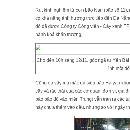
Rút kinh nghiệm từ cơn bão Nari (bão số 11), 
có khả năng ảnh hưởng trực tiếp đến Đà Nẵng,
đổ đã được Công ty Công viên - Cây xanh TP 
hành khá khẩn trương.
Cho đến 10h sáng 12/11, góc ngã tư Yên Bá
ình một đố
Cũng do vậy mà mặc dù siêu bão Haiyan không
cây và rác thải của các cơ quan, đơn vị, gia 
báo bão đổ vào miền Trung) vẫn tràn ra các t
này chưa thấm vào đâu, nhưng so với ngày thư