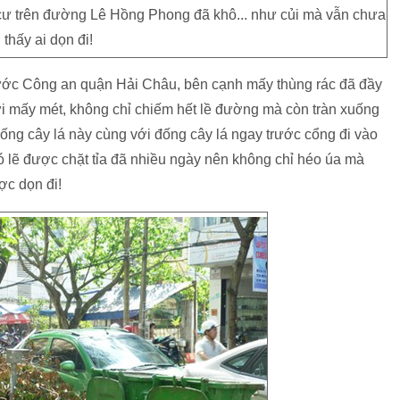
 cư trên đường Lê Hồng Phong đã khô... như củi mà vẫn chưa
thấy ai dọn đi!
rước Công an quận Hải Châu, bên cạnh mấy thùng rác đã đầy
 tới mấy mét, không chỉ chiếm hết lề đường mà còn tràn xuống
g cây lá này cùng với đống cây lá ngay trước cổng đi vào
lẽ được chặt tỉa đã nhiều ngày nên không chỉ héo úa mà
ợc dọn đi!