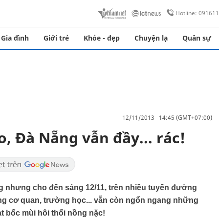
Hotline: 09161
Gia đình
Giới trẻ
Khỏe - đẹp
Chuyện lạ
Quân sự
12/11/2013 14:45 (GMT+07:00)
, Đà Nẵng vẫn đầy... rác!
g nhưng cho đến sáng 12/11, trên nhiều tuyến đường
ổng cơ quan, trường học... vẫn còn ngổn ngang những
oạt bốc mùi hôi thối nồng nặc!