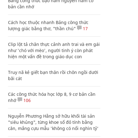
Bảng công thức đạo hàm nguyên hàm cơ
bản cần nhớ
Cách học thuộc nhanh Bảng công thức
lượng giác bằng thơ, "thần chú"
17
Clip lột tả chân thực cảnh anh trai và em gái
như 'chó với mèo', người tinh ý còn phát
hiện một vấn đề trong giáo dục con
Truy nã kẻ giết bạn thân rồi chôn ngồi dưới
bãi cát
Các công thức hóa học lớp 8, 9 cơ bản cần
nhớ
106
Nguyễn Phương Hằng sở hữu khối tài sản
"siêu khủng", từng khoe sổ đỏ tính bằng
cân, mắng cựu mẫu 'không có nổi nghìn tỷ'