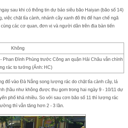
ngay sau khi có thông tin dự báo siêu bão Haiyan (bão số 14)
 việc chặt tỉa cành, nhánh cây xanh đô thị để hạn chế ngã
cùng các cơ quan, đơn vị và người dân trên địa bàn tiến
i - Phan Đình Phùng trước Công an quận Hải Châu vẫn chình
ng rác to tướng (Ảnh: HC)
 đổ vào Đà Nẵng song lượng rác do chặt tỉa cành cây, lá
đình (hầu như không được thu gom trong hai ngày 9 - 10/11 dự
uyến phố khá nhiều. So với sau cơn bão số 11 thì lượng rác
ờng thì vẫn tăng hơn 2 - 3 lần.