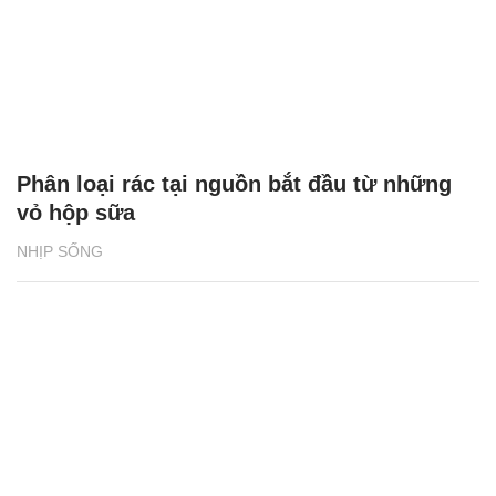
Phân loại rác tại nguồn bắt đầu từ những
vỏ hộp sữa
NHỊP SỐNG