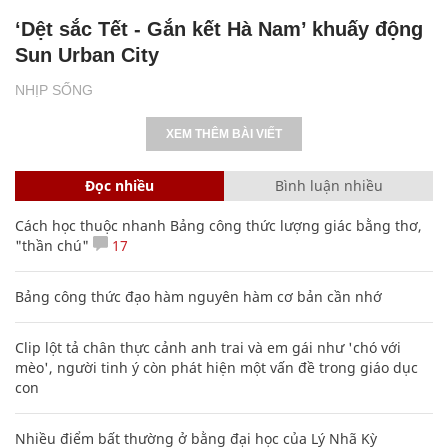
‘Dệt sắc Tết - Gắn kết Hà Nam’ khuấy động
Sun Urban City
NHỊP SỐNG
XEM THÊM BÀI VIẾT
Đọc nhiều
Bình luận nhiều
Cách học thuộc nhanh Bảng công thức lượng giác bằng thơ,
"thần chú"
17
Bảng công thức đạo hàm nguyên hàm cơ bản cần nhớ
Clip lột tả chân thực cảnh anh trai và em gái như 'chó với
mèo', người tinh ý còn phát hiện một vấn đề trong giáo dục
con
Nhiều điểm bất thường ở bằng đại học của Lý Nhã Kỳ