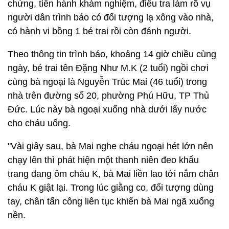
chứng, tiến hành khám nghiệm, điều tra làm rõ vụ
người dân trình báo có đối tượng lạ xông vào nhà,
có hành vi bồng 1 bé trai rồi còn đánh người.
Theo thông tin trình báo, khoảng 14 giờ chiều cùng
ngày, bé trai tên Đặng Như M.K (2 tuổi) ngồi chơi
cùng bà ngoại là Nguyễn Trúc Mai (46 tuổi) trong
nhà trên đường số 20, phường Phú Hữu, TP Thủ
Đức. Lúc này bà ngoại xuống nhà dưới lấy nước
cho cháu uống.
"Vài giây sau, bà Mai nghe cháu ngoại hét lớn nên
chạy lên thì phát hiện một thanh niên đeo khẩu
trang đang ôm cháu K, bà Mai liền lao tới nắm chân
cháu K giật lại. Trong lúc giằng co, đối tượng dùng
tay, chân tấn công liên tục khiến bà Mai ngã xuống
nền.