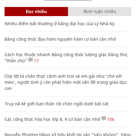
Đọc nhiều
Bình luận nhiều
Nhiều điểm bất thường ở bằng đại học của Lý Nhã Kỳ
Bảng công thức đạo hàm nguyên hàm cơ bản cần nhớ
Cách học thuộc nhanh Bảng công thức lượng giác bằng thơ,
"thần chú"
17
Clip lột tả chân thực cảnh anh trai và em gái như 'chó với
mèo', người tinh ý còn phát hiện một vấn đề trong giáo dục
con
Truy nã kẻ giết bạn thân rồi chôn ngồi dưới bãi cát
Các công thức hóa học lớp 8, 9 cơ bản cần nhớ
106
Nguyễn Phương Hằng sở hữu khối tài sản "siêu khủng", từng