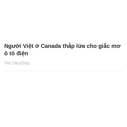
Người Việt ở Canada thắp lửa cho giấc mơ
ô tô điện
THỊ TRƯỜNG