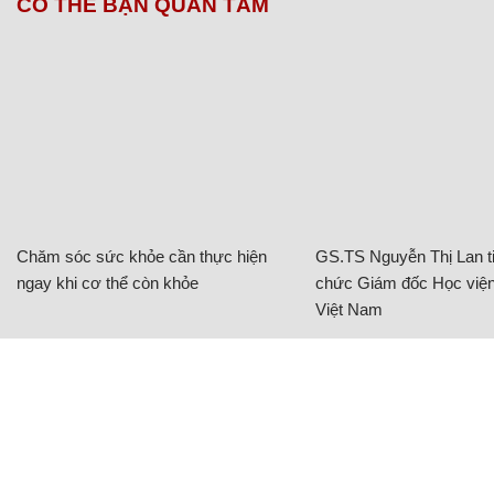
CÓ THỂ BẠN QUAN TÂM
Chăm sóc sức khỏe cần thực hiện
GS.TS Nguyễn Thị Lan ti
ngay khi cơ thể còn khỏe
chức Giám đốc Học viện
Việt Nam