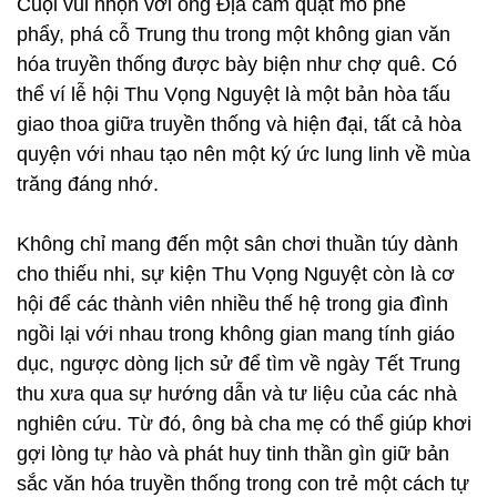
Cuội vui nhộn với ông Địa cầm quạt mo phe
phẩy, phá cỗ Trung thu trong một không gian văn
hóa truyền thống được bày biện như chợ quê. Có
thể ví lễ hội Thu Vọng Nguyệt là một bản hòa tấu
giao thoa giữa truyền thống và hiện đại, tất cả hòa
quyện với nhau tạo nên một ký ức lung linh về mùa
trăng đáng nhớ.
Không chỉ mang đến một sân chơi thuần túy dành
cho thiếu nhi, sự kiện Thu Vọng Nguyệt còn là cơ
hội để các thành viên nhiều thế hệ trong gia đình
ngồi lại với nhau trong không gian mang tính giáo
dục, ngược dòng lịch sử để tìm về ngày Tết Trung
thu xưa qua sự hướng dẫn và tư liệu của các nhà
nghiên cứu. Từ đó, ông bà cha mẹ có thể giúp khơi
gợi lòng tự hào và phát huy tinh thần gìn giữ bản
sắc văn hóa truyền thống trong con trẻ một cách tự