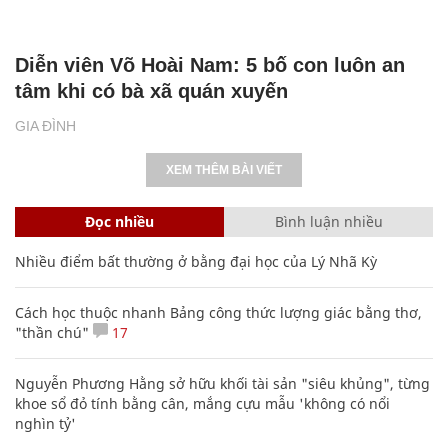
Diễn viên Võ Hoài Nam: 5 bố con luôn an
tâm khi có bà xã quán xuyến
GIA ĐÌNH
XEM THÊM BÀI VIẾT
Đọc nhiều
Bình luận nhiều
Nhiều điểm bất thường ở bằng đại học của Lý Nhã Kỳ
Cách học thuộc nhanh Bảng công thức lượng giác bằng thơ,
"thần chú"
17
Nguyễn Phương Hằng sở hữu khối tài sản "siêu khủng", từng
khoe sổ đỏ tính bằng cân, mắng cựu mẫu 'không có nổi
nghìn tỷ'