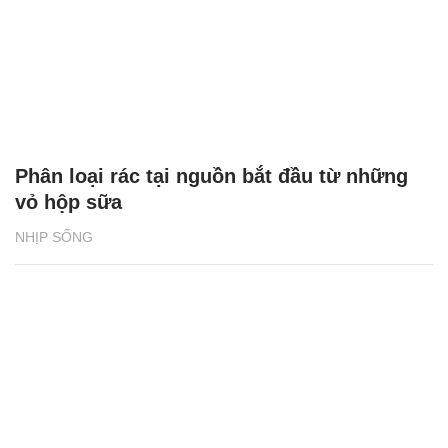
Phân loại rác tại nguồn bắt đầu từ những
vỏ hộp sữa
NHỊP SỐNG