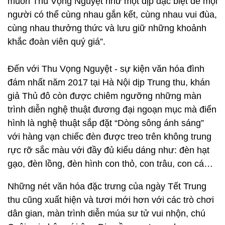
muốn Thu Vọng Nguyệt như một dịp đặc biệt để mọi
người có thể cùng nhau gắn kết, cùng nhau vui đùa,
cùng nhau thưởng thức và lưu giữ những khoảnh
khắc đoàn viên quý giá”.
Đến với Thu Vọng Nguyệt - sự kiện văn hóa đình
đám nhất năm 2017 tại Hà Nội dịp Trung thu, khán
giả Thủ đô còn được chiêm ngưỡng những màn
trình diễn nghệ thuật đương đại ngoạn mục mà điển
hình là nghệ thuật sắp đặt “Dòng sông ánh sáng”
với hàng vạn chiếc đèn được treo trên không trung
rực rỡ sắc màu với đầy đủ kiểu dáng như: đèn hạt
gạo, đèn lồng, đèn hình con thỏ, con trâu, con cá…
Những nét văn hóa đặc trưng của ngày Tết Trung
thu cũng xuất hiện và tươi mới hơn với các trò chơi
dân gian, màn trình diễn múa sư tử vui nhộn, chú