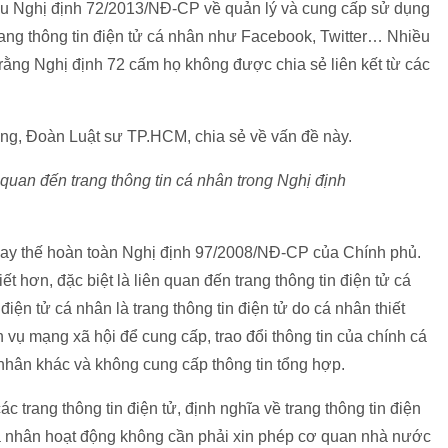
hiệu Nghị định 72/2013/NĐ-CP về quản lý và cung cấp sử dụng
 trang thông tin điện tử cá nhân như Facebook, Twitter… Nhiều
rằng Nghị định 72 cấm họ không được chia sẻ liên kết từ các
ng, Đoàn Luật sư TP.HCM, chia sẻ về vấn đề này.
n quan đến trang thông tin cá nhân trong Nghị định
thay thế hoàn toàn Nghị định 97/2008/NĐ-CP của Chính phủ.
iết hơn, đặc biệt là liên quan đến trang thông tin điện tử cá
iện tử cá nhân là trang thông tin điện tử do cá nhân thiết
h vụ mạng xã hội để cung cấp, trao đổi thông tin của chính cá
nhân khác và không cung cấp thông tin tổng hợp.
c trang thông tin điện tử, định nghĩa về trang thông tin điện
 cá nhân hoạt động không cần phải xin phép cơ quan nhà nước