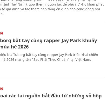
ỉ (tỉnh Tây Ninh), góp thêm nguồn lực để phụ nữ khó khăn phát
nh tế gia đình và tạo thêm nền tảng ổn định cho cộng đồng nơi
ên.
NG
uborg bắt tay cùng rapper Jay Park khuấy
mùa hè 2026
iệu bia Tuborg bắt tay cùng rapper Jay Park triển khai chiến
 hè 2026 mang tên "Sao Phải Theo Chuẩn” tại Việt Nam.
NG
loại rác tại nguồn bắt đầu từ những vỏ hộp