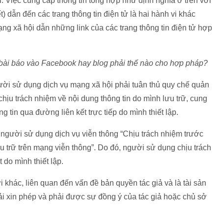
. Việc cung cấp thông tin tổng hợp như định nghĩa ở trên với
t) dẫn đến các trang thông tin điện tử là hai hành vi khác
g xã hội dẫn những link của các trang thông tin điện tử hợp
y bài báo vào Facebook hay blog phải thế nào cho hợp pháp?
gười sử dụng dịch vụ mạng xã hội phải tuân thủ quy chế quản
chịu trách nhiệm về nội dung thông tin do mình lưu trữ, cung
g tin qua đường liên kết trực tiếp do mình thiết lập.
 người sử dụng dịch vụ viễn thông “Chịu trách nhiệm trước
ưu trữ trên mạng viễn thông”. Do đó, người sử dụng chịu trách
 do mình thiết lập.
 khác, liên quan đến vấn đề bản quyền tác giả và là tài sản
ải xin phép và phải được sự đồng ý của tác giả hoặc chủ sở