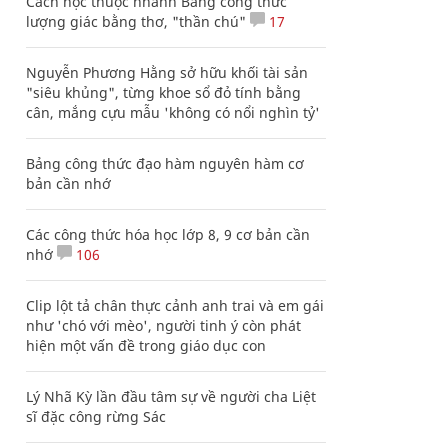
Cách học thuộc nhanh Bảng công thức
lượng giác bằng thơ, "thần chú"
17
Nguyễn Phương Hằng sở hữu khối tài sản
"siêu khủng", từng khoe sổ đỏ tính bằng
cân, mắng cựu mẫu 'không có nổi nghìn tỷ'
Bảng công thức đạo hàm nguyên hàm cơ
bản cần nhớ
Các công thức hóa học lớp 8, 9 cơ bản cần
nhớ
106
Clip lột tả chân thực cảnh anh trai và em gái
như 'chó với mèo', người tinh ý còn phát
hiện một vấn đề trong giáo dục con
Lý Nhã Kỳ lần đầu tâm sự về người cha Liệt
sĩ đặc công rừng Sác