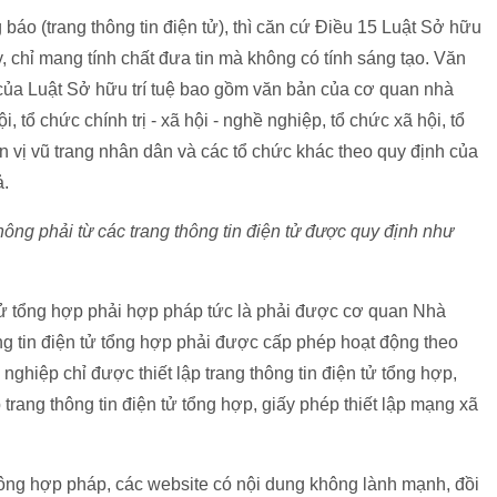
g báo (trang thông tin điện tử), thì căn cứ Điều 15 Luật Sở hữu
ày, chỉ mang tính chất đưa tin mà không có tính sáng tạo. Văn
 của Luật Sở hữu trí tuệ bao gồm văn bản của cơ quan nhà
ội, tổ chức chính trị - xã hội - nghề nghiệp, tổ chức xã hội, tổ
ơn vị vũ trang nhân dân và các tổ chức khác theo quy định của
ả.
không phải từ các trang thông tin điện tử được quy định như
n tử tổng hợp phải hợp pháp tức là phải được cơ quan Nhà
g tin điện tử tổng hợp phải được cấp phép hoạt động theo
nghiệp chỉ được thiết lập trang thông tin điện tử tổng hợp,
p trang thông tin điện tử tổng hợp, giấy phép thiết lập mạng xã
hông hợp pháp, các website có nội dung không lành mạnh, đồi