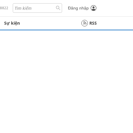
18822
Đăng nhập
Sự kiện
RSS