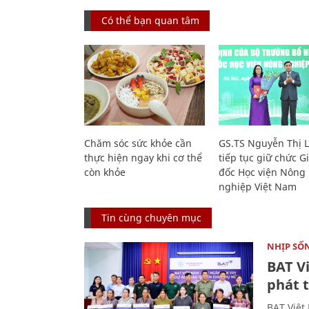
Có thể bạn quan tâm
Chăm sóc sức khỏe cần
GS.TS Nguyễn Thị 
thực hiện ngay khi cơ thể
tiếp tục giữ chức 
còn khỏe
đốc Học viện Nông
nghiệp Việt Nam
Tin cùng chuyên mục
NHỊP SỐ
BAT V
phát t
BAT Việt