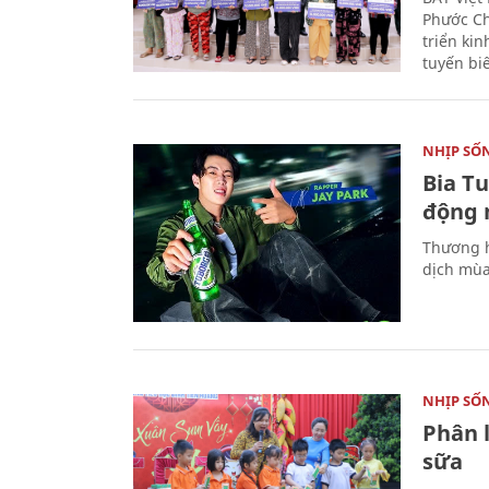
Phước Ch
triển ki
tuyến bi
NHỊP SỐ
Bia T
động 
Thương h
dịch mùa
NHỊP SỐ
Phân 
sữa