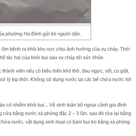
a phường Hạ Đình gửi tới người dân.
ời ốm bệnh ra khỏi khu vực chịu ảnh hưởng của vụ cháy. Thời
hế tác hại của khói bụi sau vụ cháy tới sức khỏe.
 thành viên nếu có biểu hiện khó thở, đau ngực, sốt, co giật,
ể xử lý kịp thời. Không sử dụng nước tại các bể chứa nước hở
áo có nhiễm khói bụi... Vệ sinh toàn bộ ngoại cảnh gia đình
g cửa bằng nước xà phòng đặc 2 – 3 lần, sau đó rửa lại bằng
 chứa nước, vật dụng sinh hoạt có bám bụi tro bằng xà phòng