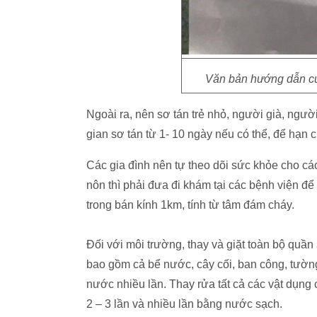
Văn bản hướng dẫn củ
Ngoài ra, nên sơ tán trẻ nhỏ, người già, ngư
gian sơ tán từ 1- 10 ngày nếu có thể, để hạn c
Các gia đình nên tự theo dõi sức khỏe cho các
nôn thì phải đưa đi khám tại các bệnh viện đ
trong bán kính 1km, tính từ tâm đám cháy.
Đối với môi trường, thay và giặt toàn bộ quần 
bao gồm cả bể nước, cây cối, ban công, tườn
nước nhiều lần. Thay rửa tất cả các vật dụng
2 – 3 lần và nhiều lần bằng nước sạch.