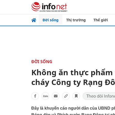
Đời sống
Thị trường
Thế giới
ĐỜI SỐNG
Không ăn thực phẩm 
cháy Công ty Rạng Đ
Đây là khuyến cáo người dân của UBND phư
Bóng đèn và Phích nước Rạng Đông tại ph