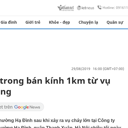
Hotline: 09161
Gia đình
Giới trẻ
Khỏe - đẹp
Chuyện lạ
Quân sự
29/08/2019 16:00 (GMT+07:00)
trong bán kính 1km từ vụ
ông
ờng Hạ Đình sau khi xảy ra vụ cháy lớn tại Công ty
ường Hạ Đình, quận Thanh Xuân, Hà Nội chiều tối ngày