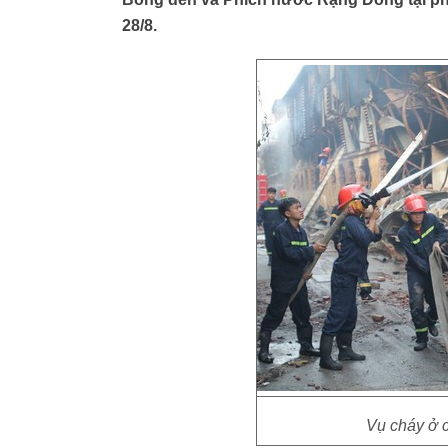
28/8.
Vụ cháy ở c