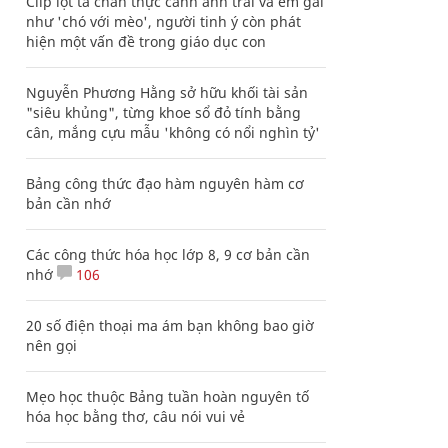
Clip lột tả chân thực cảnh anh trai và em gái
như 'chó với mèo', người tinh ý còn phát
hiện một vấn đề trong giáo dục con
Nguyễn Phương Hằng sở hữu khối tài sản
"siêu khủng", từng khoe sổ đỏ tính bằng
cân, mắng cựu mẫu 'không có nổi nghìn tỷ'
Bảng công thức đạo hàm nguyên hàm cơ
bản cần nhớ
Các công thức hóa học lớp 8, 9 cơ bản cần
nhớ
106
20 số điện thoại ma ám bạn không bao giờ
nên gọi
Mẹo học thuộc Bảng tuần hoàn nguyên tố
hóa học bằng thơ, câu nói vui vẻ