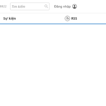
18822
Đăng nhập
Sự kiện
RSS