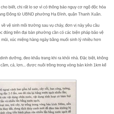
cho biết, chị rất lo sợ vì có thông báo nguy cơ ngộ độc hóa
 Rạng Đông từ UBND phường Hạ Đình, quận Thanh Xuân.
 vệ sinh môi trường sau vụ cháy, đơn vị này yêu cầu
ọc đóng trên đại bàn phường cần có các biện pháp bảo vệ
a mũi, xúc miệng hàng ngày bằng muối sinh lý nhiều hơn
inh dưỡng, đeo khẩu trang khi ra khỏi nhà. Đặc biệt, không
 cầm, cá, lợn... được nuôi trồng trong vòng bán kính 1km kể