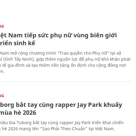
NG
iệt Nam tiếp sức phụ nữ vùng biên giới
riển sinh kế
 Nam mở rộng chương trình “Trao quyền cho Phụ nữ” tại xã
ỉ (tỉnh Tây Ninh), góp thêm nguồn lực để phụ nữ khó khăn phát
nh tế gia đình và tạo thêm nền tảng ổn định cho cộng đồng nơi
ên.
NG
uborg bắt tay cùng rapper Jay Park khuấy
mùa hè 2026
iệu bia Tuborg bắt tay cùng rapper Jay Park triển khai chiến
 hè 2026 mang tên "Sao Phải Theo Chuẩn” tại Việt Nam.