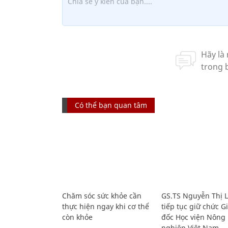
Có thể bạn quan tâm
Chăm sóc sức khỏe cần
GS.TS Nguyễn Thị 
thực hiện ngay khi cơ thể
tiếp tục giữ chức 
còn khỏe
đốc Học viện Nông
nghiệp Việt Nam