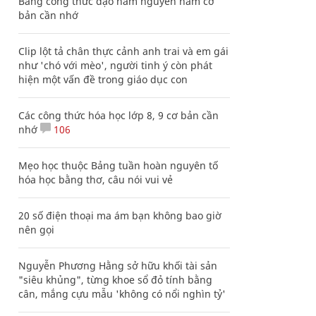
Bảng công thức đạo hàm nguyên hàm cơ
bản cần nhớ
Clip lột tả chân thực cảnh anh trai và em gái
như 'chó với mèo', người tinh ý còn phát
hiện một vấn đề trong giáo dục con
Các công thức hóa học lớp 8, 9 cơ bản cần
nhớ
106
Mẹo học thuộc Bảng tuần hoàn nguyên tố
hóa học bằng thơ, câu nói vui vẻ
20 số điện thoại ma ám bạn không bao giờ
nên gọi
Nguyễn Phương Hằng sở hữu khối tài sản
"siêu khủng", từng khoe sổ đỏ tính bằng
cân, mắng cựu mẫu 'không có nổi nghìn tỷ'