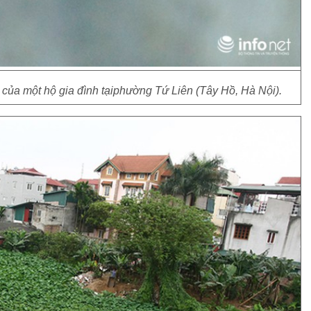
 của một hộ gia đình tạiphường Tứ Liên (Tây Hồ, Hà Nội).