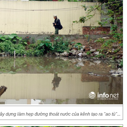
ây dựng làm hẹp đường thoát nước của kênh tạo ra "ao tù"...