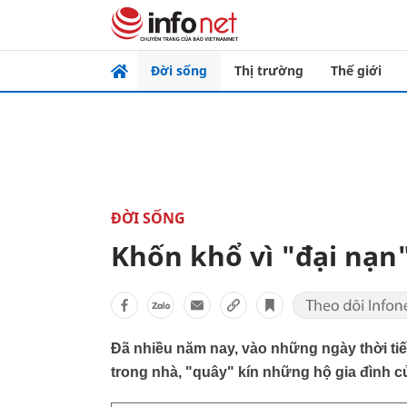
Đời sống
Thị trường
Thế giới
ĐỜI SỐNG
Khốn khổ vì "đại nạn"
Đã nhiều năm nay, vào những ngày thời ti
trong nhà, "quây" kín những hộ gia đình c