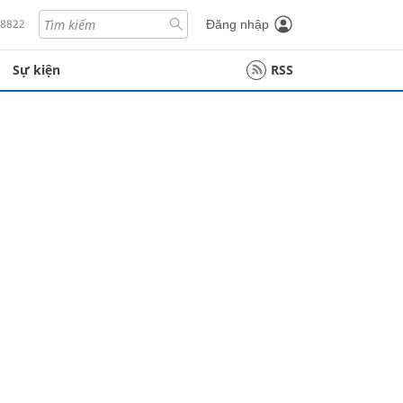
18822
Đăng nhập
Sự kiện
RSS