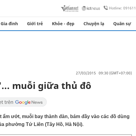
Hotline: 09161
Gia đình
Giới trẻ
Khỏe - đẹp
Chuyện lạ
Quân sự
27/03/2015 09:30 (GMT+07:00)
... muỗi giữa thủ đô
ết ẩm ướt, muỗi bay thành đàn, bám đầy vào các đồ dùng
ủa phường Tứ Liên (Tây Hồ, Hà Nội).