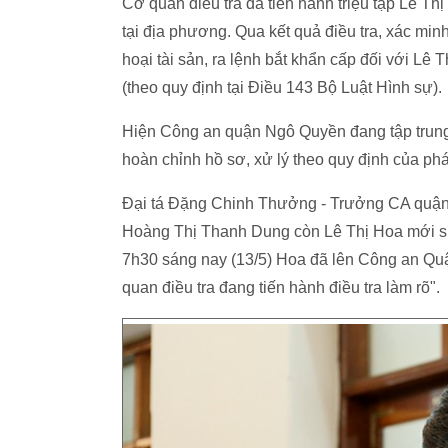
Cơ quan điều tra đã tiến hành triệu tập Lê 
tại địa phương. Qua kết quả điều tra, xác m
hoại tài sản, ra lệnh bắt khẩn cấp đối với Lê
(theo quy định tại Điều 143 Bộ Luật Hình sự).
Hiện Công an quận Ngô Quyền đang tập trung
hoàn chỉnh hồ sơ, xử lý theo quy định của phá
Đại tá Đặng Chinh Thưởng - Trưởng CA quận 
Hoàng Thị Thanh Dung còn Lê Thị Hoa mới si
7h30 sáng nay (13/5) Hoa đã lên Công an Quậ
quan điều tra đang tiến hành điều tra làm rõ".