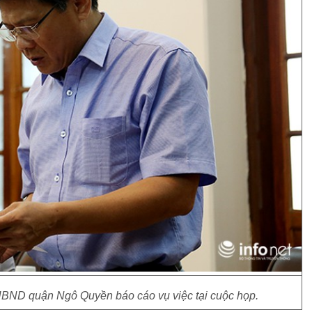
UBND quận Ngô Quyền báo cáo vụ việc tại cuộc họp.