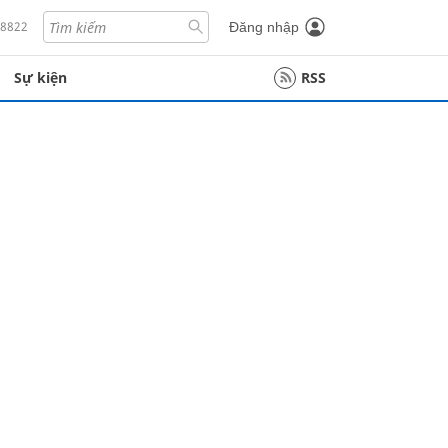
18822
Đăng nhập
Sự kiện
RSS