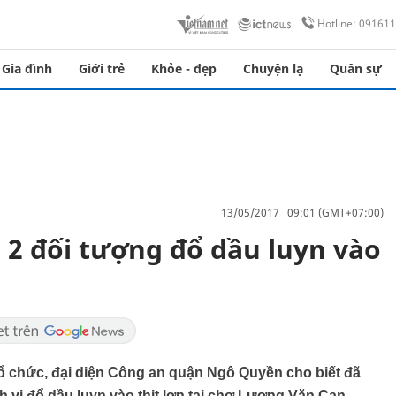
Hotline: 09161
Gia đình
Giới trẻ
Khỏe - đẹp
Chuyện lạ
Quân sự
13/05/2017 09:01 (GMT+07:00)
 2 đối tượng đổ dầu luyn vào
ổ chức, đại diện Công an quận Ngô Quyền cho biết đã
h vi đổ dầu luyn vào thịt lợn tại chợ Lương Văn Can.