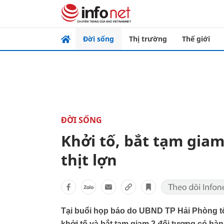
Đời sống
Thị trường
Thế giới
ĐỜI SỐNG
Khởi tố, bắt tạm giam
thịt lợn
Tại buổi họp báo do UBND TP Hải Phòng t
khởi tố và bắt tạm giam 2 đối tượng có hàn