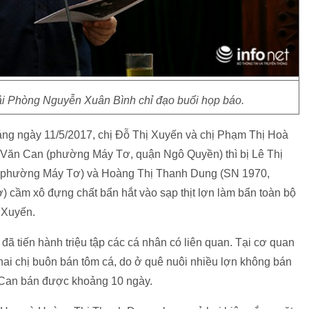
 Phòng Nguyễn Xuân Bình chỉ đạo buổi họp báo.
g ngày 11/5/2017, chị Đỗ Thị Xuyến và chị Phạm Thị Hoà
g Văn Can (phường Máy Tơ, quận Ngô Quyền) thì bị Lê Thị
 phường Máy Tơ) và Hoàng Thị Thanh Dung (SN 1970,
ầm xô đựng chất bẩn hắt vào sạp thịt lợn làm bẩn toàn bộ
ị Xuyến.
ã tiến hành triệu tập các cá nhân có liên quan. Tại cơ quan
a hai chị buôn bán tôm cá, do ở quê nuôi nhiều lợn không bán
 Can bán được khoảng 10 ngày.