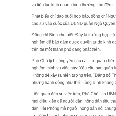
và tiếp tục kinh doanh bình thường cho đến c
Phát biểu chỉ đạo buổi họp báo, đồng chí N
cao sự vào cuộc của UBND quận Ngô Quyền
Đồng chí Bình cho biết: Đây là trường hợp cá
nghiêm để bảo đảm được quyền tự do kinh do
trên tại một thành phố đang phát triển.
Phó Chủ tịch cũng yêu cầu các cơ quan chức n
nghiêm minh vụ việc này; Yêu cầu ban quản lý
Không để xảy ra hiện tượng trên. "Đảng bộ T
những hành động như thế" - ông Bình khẳng đ
Liên quan đến vụ việc trên, Phó Chủ tịch U
mọi điều kiện để người dân, nông dân tiêu t
dân Hải Phòng mà người nông dân nói chung 
lợi. Đây là trách nhiệm của các cơ quan chức 