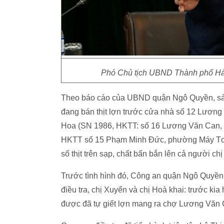
Phó Chủ tịch UBND Thành phố Hải
Theo báo cáo của UBND quận Ngô Quyền, sán
đang bán thịt lợn trước cửa nhà số 12 Lươn
Hoa (SN 1986, HKTT: số 16 Lương Văn Can,
HKTT số 15 Phạm Minh Đức, phường Máy Tơ) c
số thịt trên sạp, chất bẩn bắn lên cả người ch
Trước tình hình đó, Công an quận Ngô Quyền đ
điều tra, chị Xuyến và chị Hoà khai: trước ki
được đã tự giết lợn mang ra chợ Lương Văn