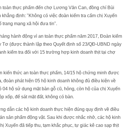
 an toàn thực phẩm đến chợ Lương Văn Can, đồng chí Bùi
hẳng định: "Không có việc đoàn kiểm tra cấm chị Xuyến
trang mạng xã hội đưa tin".
 tháng hành động vì an toàn thực phẩm năm 2017, Đoàn kiểm
y Tơ (được thành lập theo Quyết định số 23/QĐ-UBND ngày
 kiểm tra đối với 15 trường hợp kinh doanh thịt tại chợ
ận kiến thức an toàn thực phẩm, 14/15 hộ chứng minh được
a, đoàn phát hiện 05 hộ kinh doanh không đủ điều kiện về
 có 04 hộ sử dụng mặt bàn gỗ cũ, hỏng, còn hộ của chị Xuyến
hộp xốp, để sát mặt đất, không có bàn.
ng dẫn các hộ kinh doanh thực hiện đúng quy định về điều
ày bán sản phẩm động vật. Sau khi được nhắc nhở, các hộ kinh
hị Xuyến đã tiếp thu, tạm khắc phục, tự giác kê cao sạp thịt