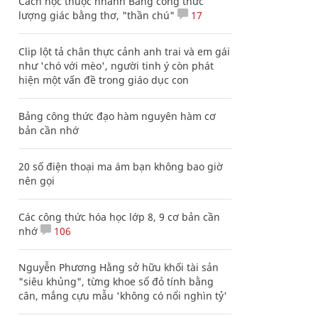
Cách học thuộc nhanh Bảng công thức
lượng giác bằng thơ, "thần chú"
17
Clip lột tả chân thực cảnh anh trai và em gái
như 'chó với mèo', người tinh ý còn phát
hiện một vấn đề trong giáo dục con
Bảng công thức đạo hàm nguyên hàm cơ
bản cần nhớ
20 số điện thoại ma ám bạn không bao giờ
nên gọi
Các công thức hóa học lớp 8, 9 cơ bản cần
nhớ
106
Nguyễn Phương Hằng sở hữu khối tài sản
"siêu khủng", từng khoe sổ đỏ tính bằng
cân, mắng cựu mẫu 'không có nổi nghìn tỷ'