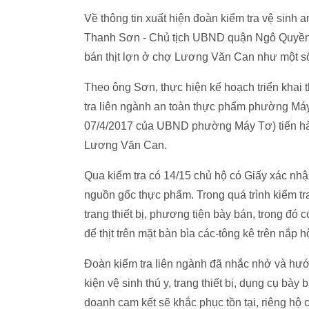
Về thông tin xuất hiện đoàn kiểm tra vệ sinh
Thanh Sơn - Chủ tịch UBND quận Ngô Quyền k
bán thịt lợn ở chợ Lương Văn Can như một số 
Theo ông Sơn, thực hiện kế hoạch triển khai
tra liên ngành an toàn thực phẩm phường Má
07/4/2017 của UBND phường Máy Tơ) tiến hành
Lương Văn Can.
Qua kiểm tra có 14/15 chủ hộ có Giấy xác nh
nguồn gốc thực phẩm. Trong quá trình kiểm tr
trang thiết bị, phương tiện bày bán, trong đó
để thịt trên mặt bàn bìa các-tông kê trên nắp 
Đoàn kiểm tra liên ngành đã nhắc nhở và hướ
kiện vệ sinh thú y, trang thiết bị, dụng cụ b
doanh cam kết sẽ khắc phục tồn tại, riêng hộ c