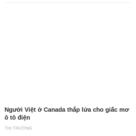
Người Việt ở Canada thắp lửa cho giấc mơ
ô tô điện
THỊ TRƯỜNG