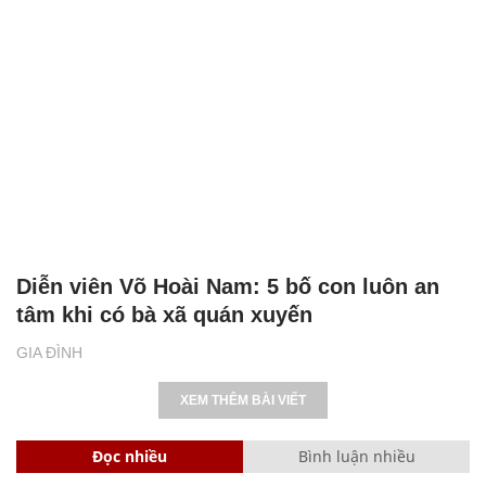
Diễn viên Võ Hoài Nam: 5 bố con luôn an
tâm khi có bà xã quán xuyến
GIA ĐÌNH
XEM THÊM BÀI VIẾT
Đọc nhiều
Bình luận nhiều