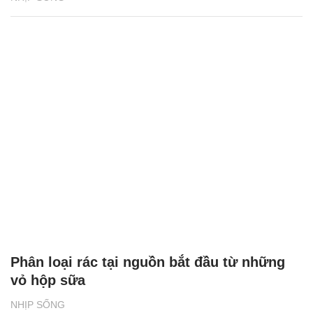
Phân loại rác tại nguồn bắt đầu từ những
vỏ hộp sữa
NHỊP SỐNG