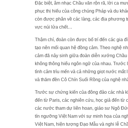
Đặc biệt, âm nhạc Chầu văn rộn rã, lời ca m
phục thị hiếu của công chúng Pháp và du kh
còn được phân về các làng, các địa phương t
vực núi lửa chết…
Thậm chí, đoàn còn được bố trí đến các gia đ
tạo nên mối quan hệ đồng cảm. Theo nghệ nhâ
cảm đã nảy sinh giữa đoàn diễn xướng Chầu 
không thông hiểu ngôn ngữ của nhau. Trước l
tình cảm trìu mến và cả những giọt nước mắt l
và thăm đền Cô Chín Suối Rồng của nghệ nh
Trước sự chứng kiến của đông đảo các nhà k
đến từ Paris, các nghiên cứu, học giả đến t
các nước tham dự liên hoan, giáo sư Ngô Đức
tín ngưỡng Việt Nam với sự minh họa của ng
Việt Nam, hiện tượng Đạo Mẫu và nghi lễ Chầ