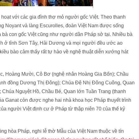
 hoạt với các gia đình thợ mỏ người gốc Việt. Theo thanh
àng Noyant và làng Escurolles, đoàn Việt Nam được sống
a bà con gốc Việt cũng như người dân Pháp sở tại. Nhiều bà
ình ở tỉnh Sơn Tây, Hải Dương và mọi người đều ước ao
 kiều bào cảm thấy rất tự hào về nghệ thuật diễn xướng hát
 Lục, Hoàng Mười, Cô Bơ (nghệ nhân Hoàng Gia Bổn); Chầu
hanh đồng Dương Thị Đông); Chúa Đệ Nhị Đông Cuông, Quan
; Chúa Nguyệt Hồ, Chầu Bé, Quan lớn Tuần Trang (thanh
a Ganat còn được nghe hai nhà khoa học Pháp thuyết trình
của người Việt định cư ở Pháp từ thập niên 70 của thế kỷ
ng hòa Pháp, nghi lễ thờ Mẫu của Việt Nam thuộc về tín