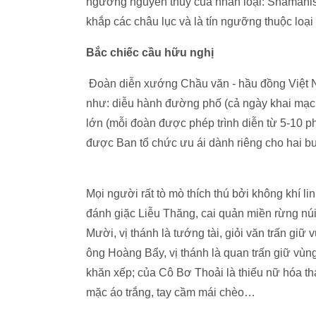
ngưỡng nguyên thủy của nhân loại: Shamanism
khắp các châu lục và là tín ngưỡng thuộc loại
Bắc chiếc cầu hữu nghị
Đoàn diễn xướng Chầu văn - hầu đồng Việt N
như: diễu hành đường phố (cả ngày khai mạc và
lớn (mỗi đoàn được phép trình diễn từ 5-10 
được Ban tổ chức ưu ái dành riêng cho hai buổ
Mọi người rất tò mò thích thú bởi không khí li
đánh giặc Liễu Thăng, cai quản miền rừng n
Mười, vị thánh là tướng tài, giỏi văn trấn giữ
ông Hoàng Bẩy, vị thánh là quan trấn giữ vùng
khăn xếp; của Cô Bơ Thoải là thiếu nữ hóa t
mặc áo trắng, tay cầm mái chèo…