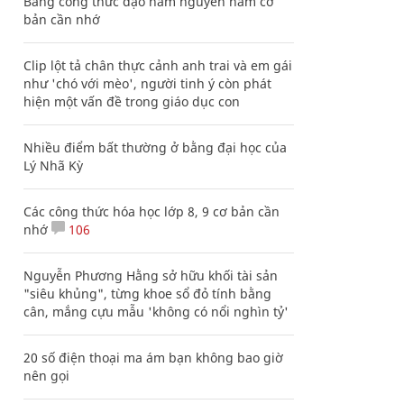
Bảng công thức đạo hàm nguyên hàm cơ
bản cần nhớ
Clip lột tả chân thực cảnh anh trai và em gái
như 'chó với mèo', người tinh ý còn phát
hiện một vấn đề trong giáo dục con
Nhiều điểm bất thường ở bằng đại học của
Lý Nhã Kỳ
Các công thức hóa học lớp 8, 9 cơ bản cần
nhớ
106
Nguyễn Phương Hằng sở hữu khối tài sản
"siêu khủng", từng khoe sổ đỏ tính bằng
cân, mắng cựu mẫu 'không có nổi nghìn tỷ'
20 số điện thoại ma ám bạn không bao giờ
nên gọi