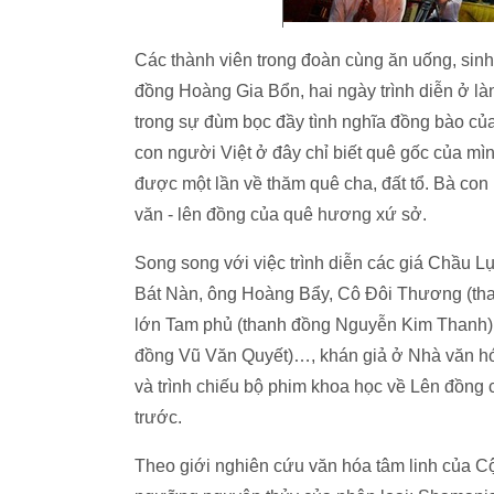
Các thành viên trong đoàn cùng ăn uống, sinh
đồng Hoàng Gia Bổn, hai ngày trình diễn ở l
trong sự đùm bọc đầy tình nghĩa đồng bào củ
con người Việt ở đây chỉ biết quê gốc của m
được một lần về thăm quê cha, đất tổ. Bà con
văn - lên đồng của quê hương xứ sở.
Song song với việc trình diễn các giá Chầu
Bát Nàn, ông Hoàng Bẩy, Cô Đôi Thương (t
lớn Tam phủ (thanh đồng Nguyễn Kim Thanh)
đồng Vũ Văn Quyết)…, khán giả ở Nhà văn hó
và trình chiếu bộ phim khoa học về Lên đồng 
trước.
Theo giới nghiên cứu văn hóa tâm linh của Cộ