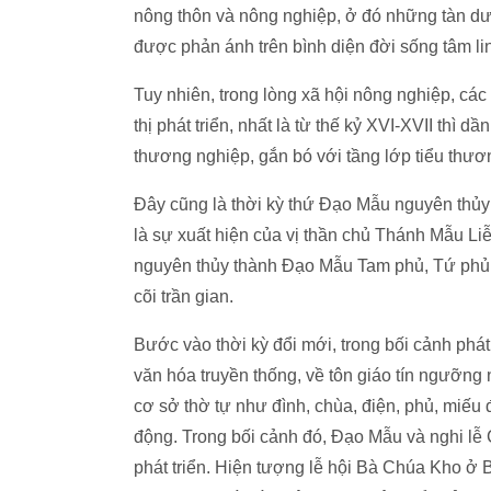
nông thôn và nông nghiệp, ở đó những tàn dư 
được phản ánh trên bình diện đời sống tâm lin
Tuy nhiên, trong lòng xã hội nông nghiệp, cá
thị phát triển, nhất là từ thế kỷ XVI-XVII th
thương nghiệp, gắn bó với tầng lớp tiểu thươ
Đây cũng là thời kỳ thứ Đạo Mẫu nguyên thủ
là sự xuất hiện của vị thần chủ Thánh Mẫu L
nguyên thủy thành Đạo Mẫu Tam phủ, Tứ phủ g
cõi trần gian.
Bước vào thời kỳ đổi mới, trong bối cảnh phát 
văn hóa truyền thống, về tôn giáo tín ngưỡng 
cơ sở thờ tự như đình, chùa, điện, phủ, miếu 
động. Trong bối cảnh đó, Đạo Mẫu và nghi lễ 
phát triển. Hiện tượng lễ hội Bà Chúa Kho ở