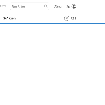
18822
Đăng nhập
Sự kiện
RSS