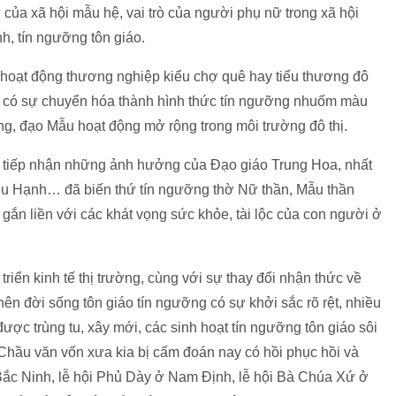
của xã hội mẫu hệ, vai trò của người phụ nữ trong xã hội
h, tín ngưỡng tôn giáo.
c hoạt động thương nghiệp kiểu chợ quê hay tiểu thương đô
ì dần có sự chuyển hóa thành hình thức tín ngưỡng nhuốm màu
ng, đạo Mẫu hoạt động mở rộng trong môi trường đô thị.
y tiếp nhận những ảnh hưởng của Đạo giáo Trung Hoa, nhất
iễu Hạnh… đã biến thứ tín ngưỡng thờ Nữ thần, Mẫu thần
ắn liền với các khát vọng sức khỏe, tài lộc của con người ở
triển kinh tế thị trường, cùng với sự thay đổi nhận thức về
nên đời sống tôn giáo tín ngưỡng có sự khởi sắc rõ rệt, nhiều
được trùng tu, xây mới, các sinh hoạt tín ngưỡng tôn giáo sôi
Chầu văn vốn xưa kia bị cấm đoán nay có hồi phục hồi và
 Bắc Ninh, lễ hội Phủ Dày ở Nam Định, lễ hội Bà Chúa Xứ ở