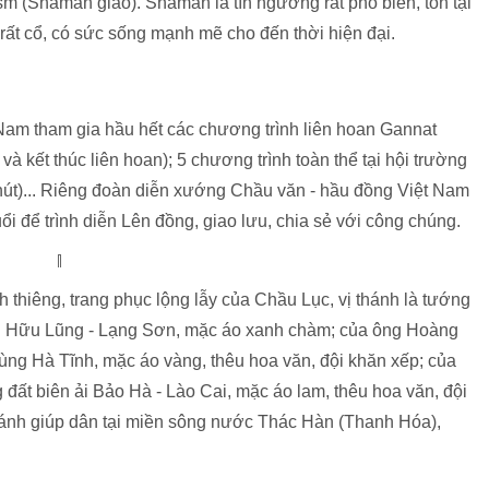
 (Shaman giáo). Shaman là tín ngưỡng rất phổ biến, tồn tại
 rất cổ, có sức sống mạnh mẽ cho đến thời hiện đại.
am tham gia hầu hết các chương trình liên hoan Gannat
 kết thúc liên hoan); 5 chương trình toàn thể tại hội trường
phút)... Riêng đoàn diễn xướng Chầu văn - hầu đồng Việt Nam
i để trình diễn Lên đồng, giao lưu, chia sẻ với công chúng.
nh thiêng, trang phục lộng lẫy của Chầu Lục, vị thánh là tướng
úi Hữu Lũng - Lạng Sơn, mặc áo xanh chàm; của ông Hoàng
 vùng Hà Tĩnh, mặc áo vàng, thêu hoa văn, đội khăn xếp; của
 đất biên ải Bảo Hà - Lào Cai, mặc áo lam, thêu hoa văn, đội
hánh giúp dân tại miền sông nước Thác Hàn (Thanh Hóa),