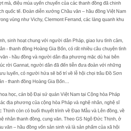
ượt mà, điệu múa uyển chuyển của các thanh đồng đã chinh
ách quốc tế. Đoàn diễn xướng Chầu văn – hầu đồng Việt Nam
rong vùng như Vichy, Clermont Ferrand, các làng quanh khu
ình, sinh hoạt chung với người dân Pháp, giao lưu tình cảm,
n - thanh đồng Hoàng Gia Bổn, có rất nhiều câu chuyện tình
văn - hầu đồng và người dân địa phương mặc dù hai bên
úc rời Gannat, người dân đã đến tiễn đưa đoàn với những
ưu luyến, có người hứa sẽ bố trí về lễ hội chọi trâu Đồ Sơn
ân - thanh đồng Hoàng Gia Bổn…
hoa học, cán bộ Đại sứ quán Việt Nam tại Cộng hòa Pháp
ừ các địa phương của cộng hòa Pháp và nghệ nhân, nghệ sĩ
 Thịnh còn có buổi thuyết trình về Đạo Mẫu và Lên đồng, về
hệ nhân thanh đồng, cung văn. Theo GS Ngô Đức Thịnh, ở
u văn – hầu đồng vốn sản sinh và là sản phẩm của xã hội