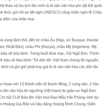
thao và Du lịch tôn vinh là di sản văn hóa phi vật thể quốc
ính thức gửi hồ sơ đề nghị UNESCO công nhận nghi lễ Chầu
ại diện của nhân loại.
à vùng lãnh thổ, đến từ châu Âu (Nga, xứ Basque, Irlande
am, Nhật Bản), châu Phi (Kenya), châu Mỹ (Argentine, Mỹ,
bảo vệ hòa bình. Trong buổi khai mạc, GS Ngô Đức Thịnh -
ề bảo vệ hòa bình: “54 dân tộc Việt Nam chúng tôi nguyện
 bình và gìn giữ phát huy giá trị di sản văn hóa các dân tộc
n hoan với 13 thành viên (6 thanh đồng, 2 cung văn, 2 hầu
ảo tồn văn hóa tín ngưỡng Việt Nam) do giáo sư Ngô Đức
 Chi hội CLB Bảo tồn Văn hóa Đạo Mẫu Hải Phòng vinh dự
gian Hoàng Gia Bổn và hầu dâng Hoàng Đình Chung. Diễn