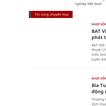
nghiệp Việt Nam
Tin cùng chuyên mục
NHỊP SỐ
BAT V
phát t
BAT Việt
Phước Ch
triển ki
tuyến bi
NHỊP SỐ
Bia T
động 
Thương h
dịch mùa