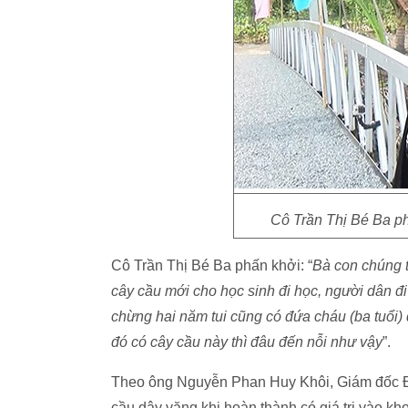
Cô Trần Thị Bé Ba ph
Cô Trần Thị Bé Ba phấn khởi: “
B
à con chúng t
cây cầu mới cho học sinh đi học, người dân đ
chừng hai năm tui cũng có đứa cháu (ba tuổi) 
đó có cây cầu này thì đâu đến nỗi như vậy
”.
Theo ông Nguyễn Phan Huy Khôi, Giám đốc Đố
cầu dây văng khi hoàn thành có giá trị vào kh