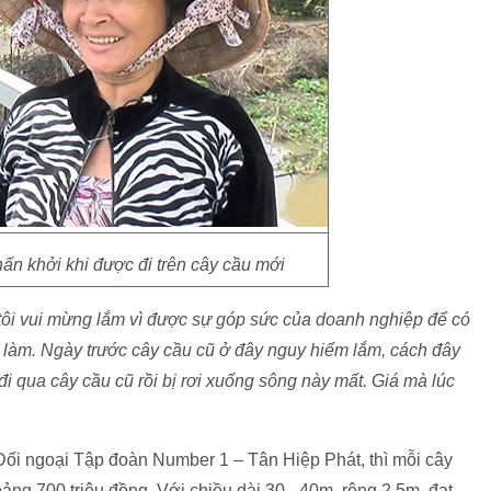
ấn khởi khi được đi trên cây cầu mới
ôi
vui mừng lắm vì được sự góp sức của doanh nghiệp để có
i làm. Ngày trước cây cầu cũ ở đây nguy hiểm lắm, cách đây
đi qua cây cầu cũ rồi bị rơi xuống sông này mất. Giá mà lúc
i ngoại Tập đoàn Number 1 – Tân Hiệp Phát, thì mỗi cây
oảng 700 triệu đồng. Với chiều dài 30 - 40m, rộng 2,5m, đạt