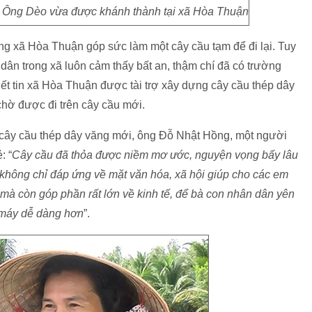
 Ông Dèo vừa được khánh thành tại xã Hòa Thuận
ong xã Hòa Thuận góp sức làm một cây cầu tạm để đi lại. Tuy
dân trong xã luôn cảm thấy bất an, thậm chí đã có trường
iết tin xã Hòa Thuận được tài trợ xây dựng cây cầu thép dây
chờ được đi trên cây cầu mới.
 cây cầu thép dây văng mới, ông Đỗ Nhật Hồng, một người
: “
Cây cầu đã thỏa được niềm mơ ước, nguyện vọng bấy lâu
 không chỉ đáp ứng về mặt văn hóa, xã hội giúp cho các em
ện mà còn góp phần rất lớn về kinh tế, để bà con nhân dân yên
 máy dễ dàng hơn
”.