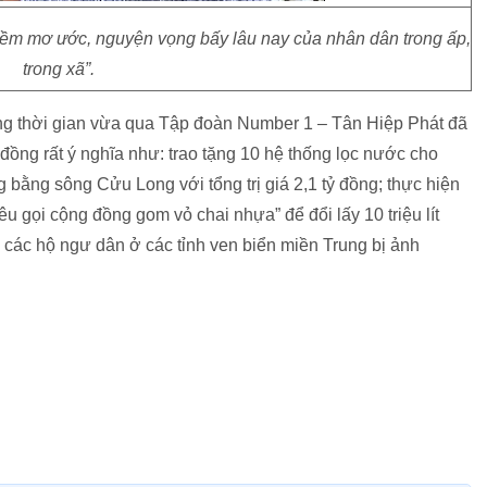
ềm mơ ước, nguyện vọng bấy lâu nay của nhân dân trong ấp,
trong xã”.
ng thời gian vừa qua Tập đoàn Number 1 – Tân Hiệp Phát đã
 đồng rất ý nghĩa như: trao tặng 10 hệ thống lọc nước cho
bằng sông Cửu Long với tổng trị giá 2,1 tỷ đồng; thực hiện
u gọi cộng đồng gom vỏ chai nhựa” để đổi lấy 10 triệu lít
 các hộ ngư dân ở các tỉnh ven biển miền Trung bị ảnh