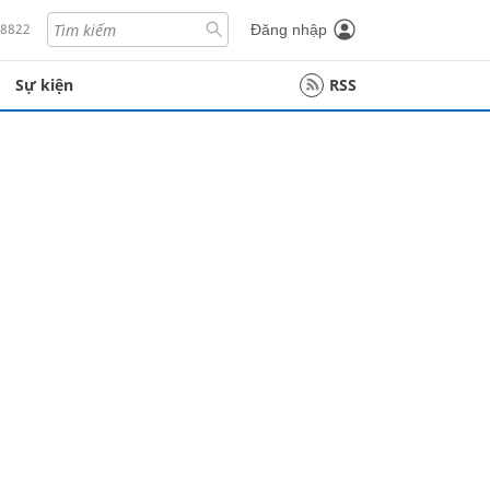
18822
Đăng nhập
Sự kiện
RSS