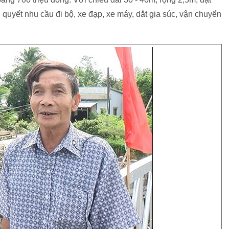
 quyết nhu cầu đi bộ, xe đạp, xe máy, dắt gia súc, vận chuyển