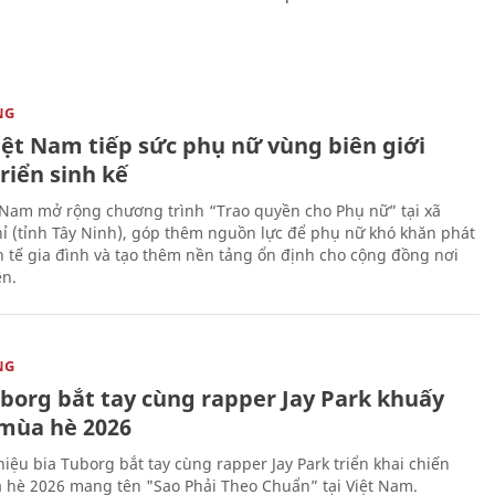
NG
iệt Nam tiếp sức phụ nữ vùng biên giới
riển sinh kế
 Nam mở rộng chương trình “Trao quyền cho Phụ nữ” tại xã
ỉ (tỉnh Tây Ninh), góp thêm nguồn lực để phụ nữ khó khăn phát
nh tế gia đình và tạo thêm nền tảng ổn định cho cộng đồng nơi
ên.
NG
uborg bắt tay cùng rapper Jay Park khuấy
mùa hè 2026
iệu bia Tuborg bắt tay cùng rapper Jay Park triển khai chiến
 hè 2026 mang tên "Sao Phải Theo Chuẩn” tại Việt Nam.