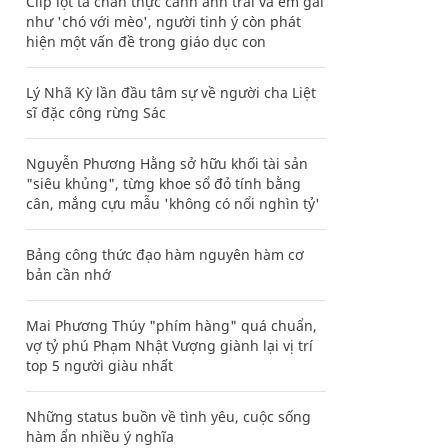
Clip lột tả chân thực cảnh anh trai và em gái
như 'chó với mèo', người tinh ý còn phát
hiện một vấn đề trong giáo dục con
Lý Nhã Kỳ lần đầu tâm sự về người cha Liệt
sĩ đặc công rừng Sác
Nguyễn Phương Hằng sở hữu khối tài sản
"siêu khủng", từng khoe sổ đỏ tính bằng
cân, mắng cựu mẫu 'không có nổi nghìn tỷ'
Bảng công thức đạo hàm nguyên hàm cơ
bản cần nhớ
Mai Phương Thúy "phím hàng" quá chuẩn,
vợ tỷ phú Phạm Nhật Vượng giành lại vị trí
top 5 người giàu nhất
Những status buồn về tình yêu, cuộc sống
hàm ẩn nhiều ý nghĩa