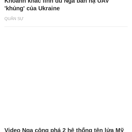
Khoảnh khắc lính dù Nga bắn hạ UAV
'khủng' của Ukraine
QUÂN SỰ
Video Nga công phá 2 hệ thống tên lửa Mỹ