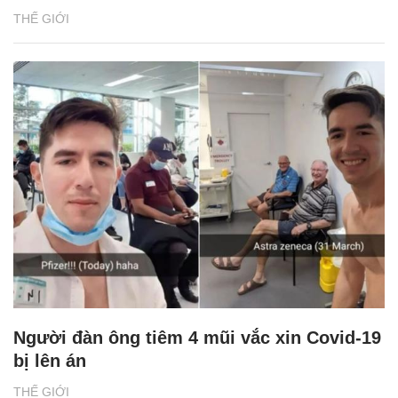
THẾ GIỚI
Người đàn ông tiêm 4 mũi vắc xin Covid-19
bị lên án
THẾ GIỚI