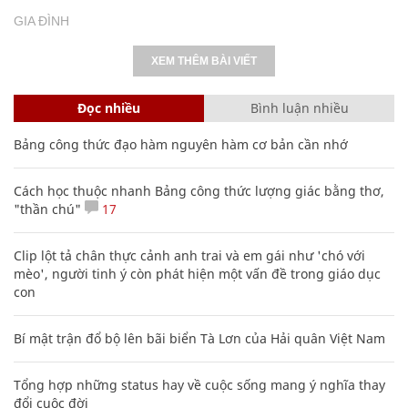
GIA ĐÌNH
XEM THÊM BÀI VIẾT
Đọc nhiều
Bình luận nhiều
Bảng công thức đạo hàm nguyên hàm cơ bản cần nhớ
Cách học thuộc nhanh Bảng công thức lượng giác bằng thơ,
"thần chú"
17
Clip lột tả chân thực cảnh anh trai và em gái như 'chó với
mèo', người tinh ý còn phát hiện một vấn đề trong giáo dục
con
Bí mật trận đổ bộ lên bãi biển Tà Lơn của Hải quân Việt Nam
Tổng hợp những status hay về cuộc sống mang ý nghĩa thay
đổi cuộc đời