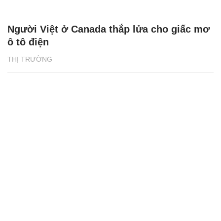
Người Việt ở Canada thắp lửa cho giấc mơ
ô tô điện
THỊ TRƯỜNG