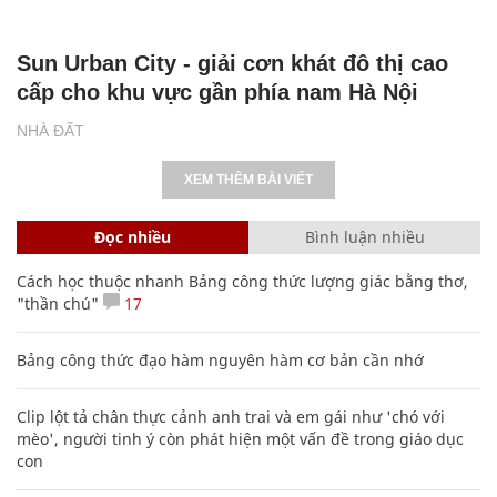
Sun Urban City - giải cơn khát đô thị cao
cấp cho khu vực gần phía nam Hà Nội
NHÀ ĐẤT
XEM THÊM BÀI VIẾT
Đọc nhiều
Bình luận nhiều
Cách học thuộc nhanh Bảng công thức lượng giác bằng thơ,
"thần chú"
17
Bảng công thức đạo hàm nguyên hàm cơ bản cần nhớ
Clip lột tả chân thực cảnh anh trai và em gái như 'chó với
mèo', người tinh ý còn phát hiện một vấn đề trong giáo dục
con