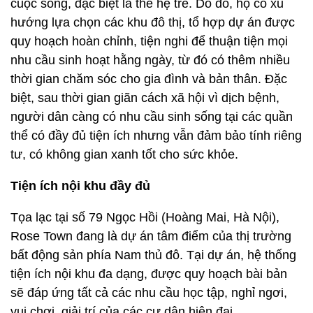
cuộc sống, đặc biệt là thế hệ trẻ. Do đó, họ có xu
hướng lựa chọn các khu đô thị, tổ hợp dự án được
quy hoạch hoàn chỉnh, tiện nghi để thuận tiện mọi
nhu cầu sinh hoạt hằng ngày, từ đó có thêm nhiều
thời gian chăm sóc cho gia đình và bản thân. Đặc
biệt, sau thời gian giãn cách xã hội vì dịch bệnh,
người dân càng có nhu cầu sinh sống tại các quần
thể có đầy đủ tiện ích nhưng vẫn đảm bảo tính riêng
tư, có không gian xanh tốt cho sức khỏe.
Tiện ích nội khu đầy đủ
Tọa lạc tại số 79 Ngọc Hồi (Hoàng Mai, Hà Nội),
Rose Town đang là dự án tâm điểm của thị trường
bất động sản phía Nam thủ đô. Tại dự án, hệ thống
tiện ích nội khu đa dạng, được quy hoạch bài bản
sẽ đáp ứng tất cả các nhu cầu học tập, nghỉ ngơi,
vui chơi, giải trí của các cư dân hiện đại.