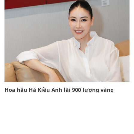
Hoa hậu Hà Kiều Anh lãi 900 lượng vàng
trong thời gian ngắn nhờ mua bán đất
Mòn mỏi chờ đất tái định cư,
người dân 'mắc kẹt' trong
những căn nhà chờ sập