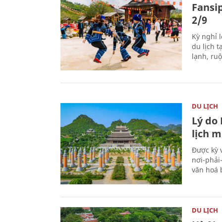
Fansip
2/9
Kỳ nghỉ l
du lịch t
lạnh, ru
DU LỊCH
Lý do
lịch m
Được kỳ 
nơi-phải
văn hoá 
DU LỊCH