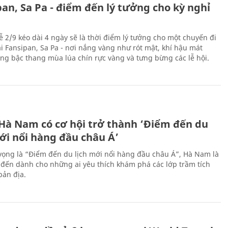
an, Sa Pa - điểm đến lý tưởng cho kỳ nghỉ
ễ 2/9 kéo dài 4 ngày sẽ là thời điểm lý tưởng cho một chuyến đi
ại Fansipan, Sa Pa - nơi nắng vàng như rót mật, khí hậu mát
ộng bậc thang mùa lúa chín rực vàng và tưng bừng các lễ hội.
 Hà Nam có cơ hội trở thành ‘Điểm đến du
ới nổi hàng đầu châu Á’
vọng là “Điểm đến du lịch mới nổi hàng đầu châu Á”, Hà Nam là
-đến dành cho những ai yêu thích khám phá các lớp trầm tích
bản địa.