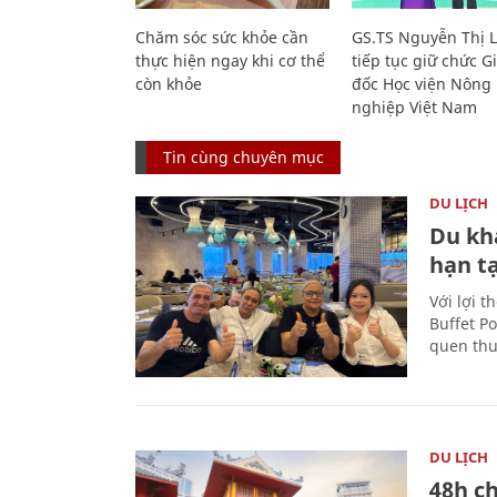
Chăm sóc sức khỏe cần
GS.TS Nguyễn Thị 
thực hiện ngay khi cơ thể
tiếp tục giữ chức 
còn khỏe
đốc Học viện Nông
nghiệp Việt Nam
Tin cùng chuyên mục
DU LỊCH
Du kh
hạn t
Với lợi t
Buffet P
quen thu
DU LỊCH
48h ch