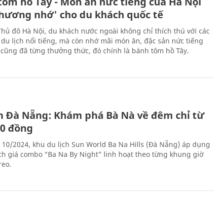
tôm hồ Tây - Món ăn nức tiếng của Hà Nội
thương nhớ' cho du khách quốc tế
Thủ đô Hà Nội, du khách nước ngoài không chỉ thích thú với các
 du lịch nổi tiếng, mà còn nhớ mãi món ăn, đặc sản nức tiếng
i cũng đã từng thưởng thức, đó chính là bánh tôm hồ Tây.
ch Đà Nẵng: Khám phá Bà Nà về đêm chỉ từ
00 đồng
 10/2024, khu du lịch Sun World Ba Na Hills (Đà Nẵng) áp dụng
ch giá combo “Ba Na By Night” linh hoạt theo từng khung giờ
reo.