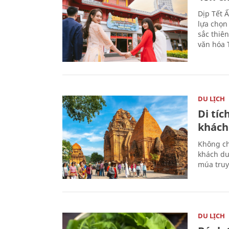
Dịp Tết 
lựa chọn
sắc thiê
văn hóa 
DU LỊCH
Di tí
khách
Không ch
khách du
múa truy
DU LỊCH