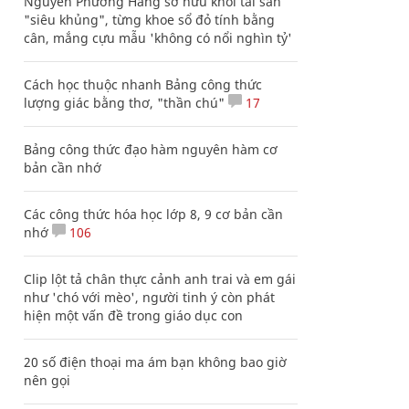
Nguyễn Phương Hằng sở hữu khối tài sản
"siêu khủng", từng khoe sổ đỏ tính bằng
cân, mắng cựu mẫu 'không có nổi nghìn tỷ'
Cách học thuộc nhanh Bảng công thức
lượng giác bằng thơ, "thần chú"
17
Bảng công thức đạo hàm nguyên hàm cơ
bản cần nhớ
Các công thức hóa học lớp 8, 9 cơ bản cần
nhớ
106
Clip lột tả chân thực cảnh anh trai và em gái
như 'chó với mèo', người tinh ý còn phát
hiện một vấn đề trong giáo dục con
20 số điện thoại ma ám bạn không bao giờ
nên gọi