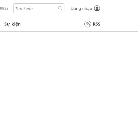
18822
Đăng nhập
Sự kiện
RSS