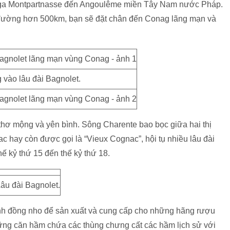
 từ ga Montpartnasse đến Angoulême miền Tây Nam nước Pháp.
g đường hơn 500km, bạn sẽ đặt chân đến Conag lãng mạn và
vào lâu đài Bagnolet.
hơ mộng và yên bình. Sông Charente bao bọc giữa hai thị
 hay còn được gọi là “Vieux Cognac”, hội tụ nhiều lâu đài
hế kỷ thứ 15 đến thế kỷ thứ 18.
âu đài Bagnolet.
nh đồng nho để sản xuất và cung cấp cho những hãng rượu
 những căn hầm chứa các thùng chưng cất các hầm lịch sử với