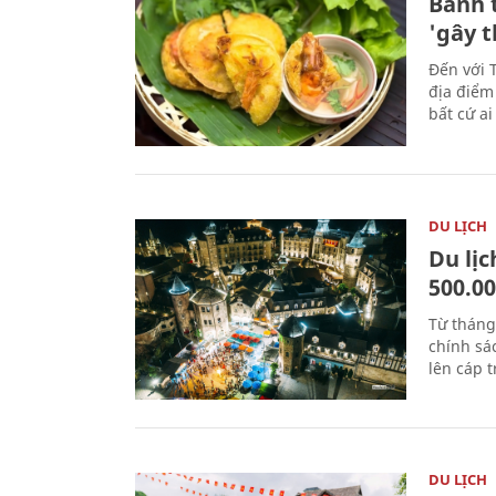
Bánh 
'gây 
Đến với 
địa điểm
bất cứ a
DU LỊCH
Du lị
500.0
Từ tháng
chính sá
lên cáp t
DU LỊCH