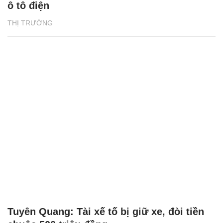
ô tô điện
THỊ TRƯỜNG
Tuyên Quang: Tài xế tố bị giữ xe, đòi tiền